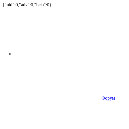
{"uid":0,"adv":0,"beta":0}
Форум