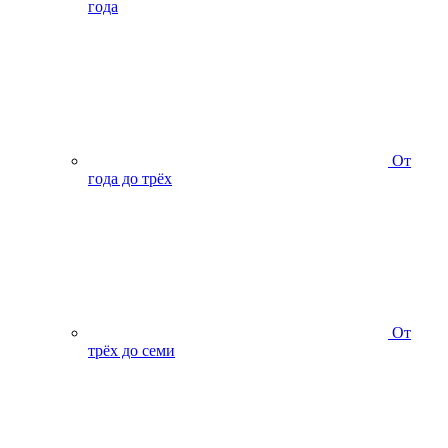
года
От
года до трёх
От
трёх до семи