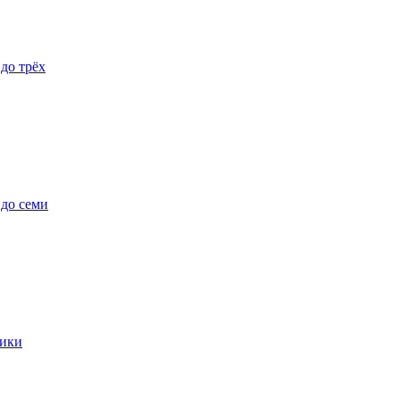
 до трёх
 до семи
ики