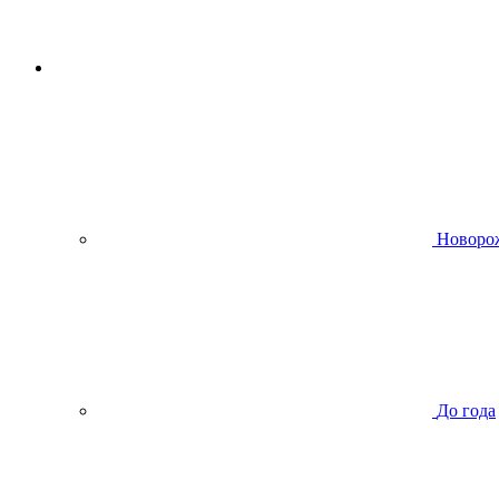
Новоро
До года