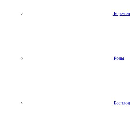
Беремен
Роды
Беспло