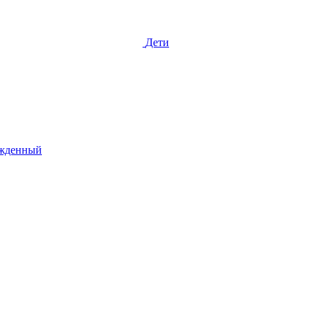
Дети
жденный