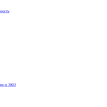
ность
дие и ЭКО