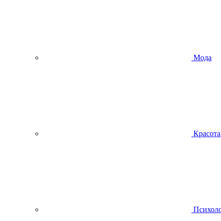
Мода
Красота
Психол