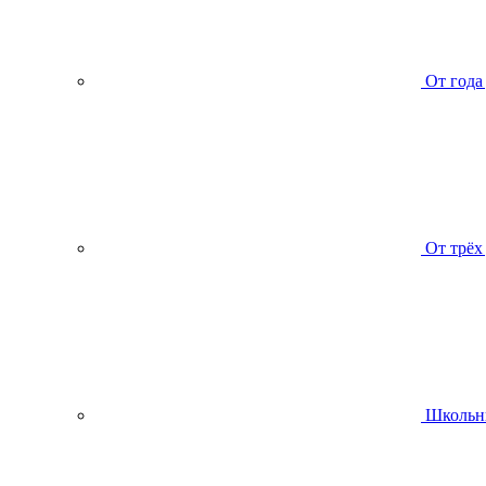
От года
От трёх
Школьн