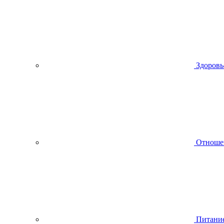
Здоровь
Отноше
Питани