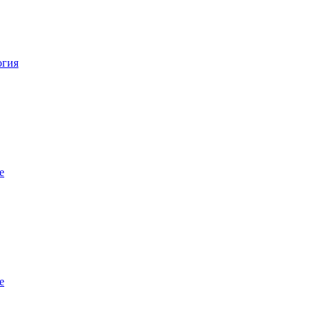
огия
е
е