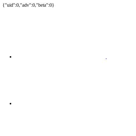
{"uid":0,"adv":0,"beta":0}