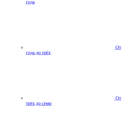
года
От
года до трёх
От
трёх до семи