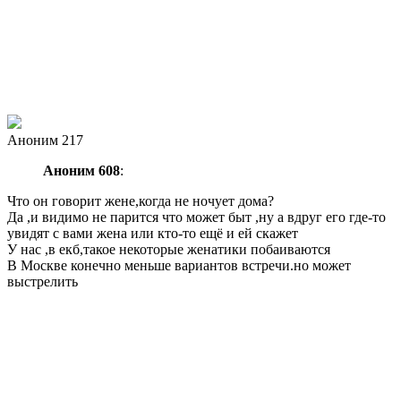
Аноним 217
Аноним 608
:
Что он говорит жене,когда не ночует дома?
Да ,и видимо не парится что может быт ,ну а вдруг его где-то
увидят с вами жена или кто-то ещё и ей скажет
У нас ,в екб,такое некоторые женатики побаиваются
В Москве конечно меньше вариантов встречи.но может
выстрелить