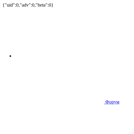
{"uid":0,"adv":0,"beta":0}
Форум