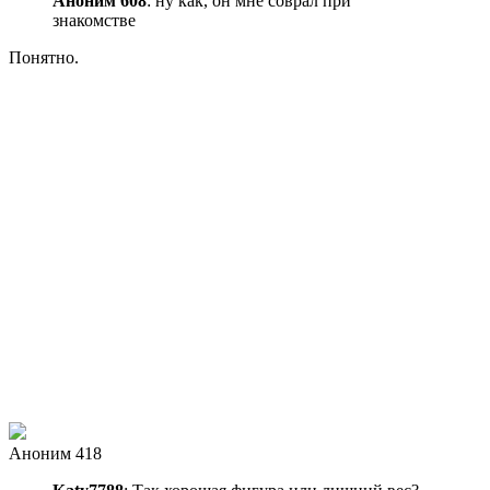
Аноним 608
: ну как, он мне соврал при
знакомстве
Понятно.
Аноним 418