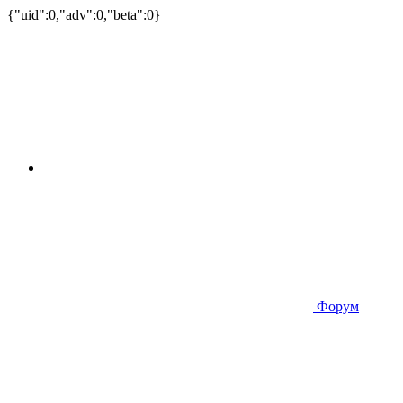
{"uid":0,"adv":0,"beta":0}
Форум