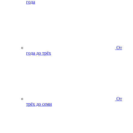
года
От
года до трёх
От
трёх до семи