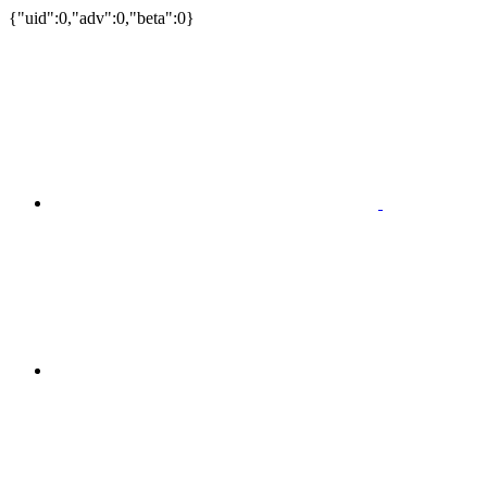
{"uid":0,"adv":0,"beta":0}