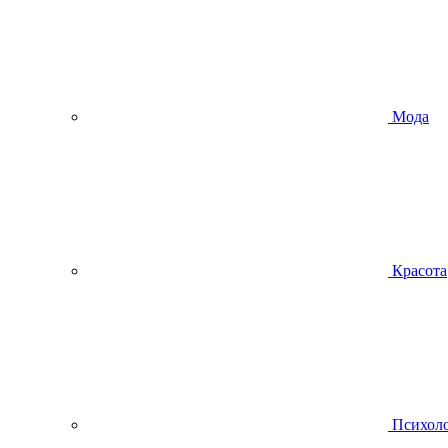
Мода
Красота
Психол