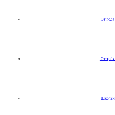
От года
От трёх
Школьн