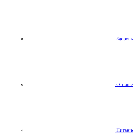
Здоровь
Отноше
Питани