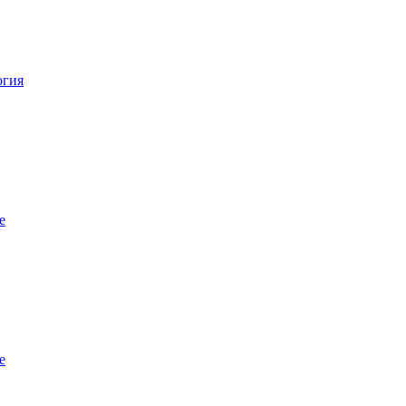
огия
е
е