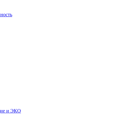
ность
дие и ЭКО