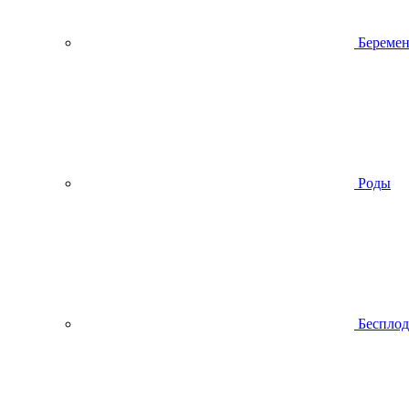
Беремен
Роды
Беспло