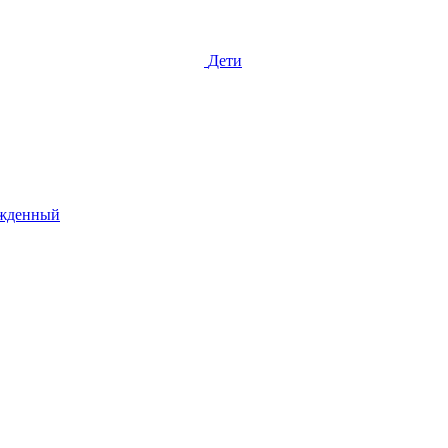
Дети
жденный