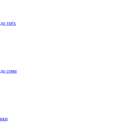
 до трёх
 до семи
ики