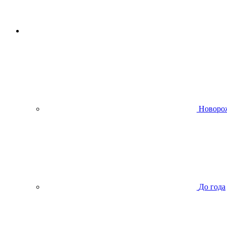
Новоро
До года