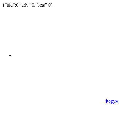
{"uid":0,"adv":0,"beta":0}
Форум