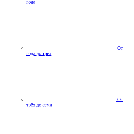
года
От
года до трёх
От
трёх до семи