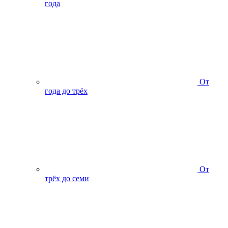
года
От
года до трёх
От
трёх до семи