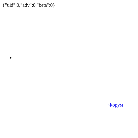
{"uid":0,"adv":0,"beta":0}
Форум