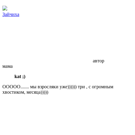
Зайчиха
автор
мама
kat ;)
OOOOO....... мы взросляки уже)))))) три , с огромным
хвостиком, месяца)))))