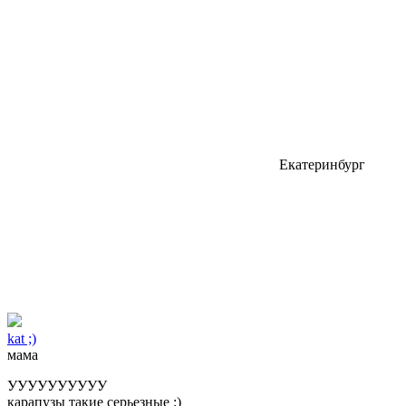
Екатеринбург
kat ;)
мама
УУУУУУУУУУ
карапузы такие серьезные ;)