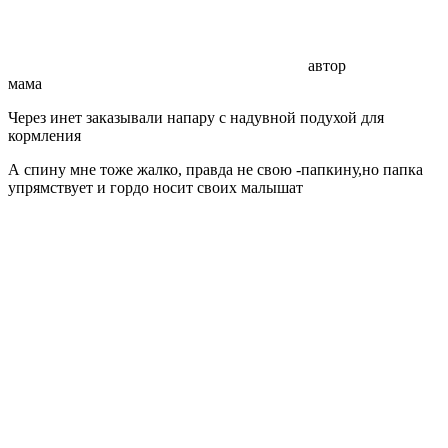
автор
мама
Через инет заказывали напару с надувной подухой для
кормления
А спину мне тоже жалко, правда не свою -папкину,но папка
упрямствует и гордо носит своих малышат