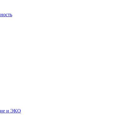
ность
дие и ЭКО