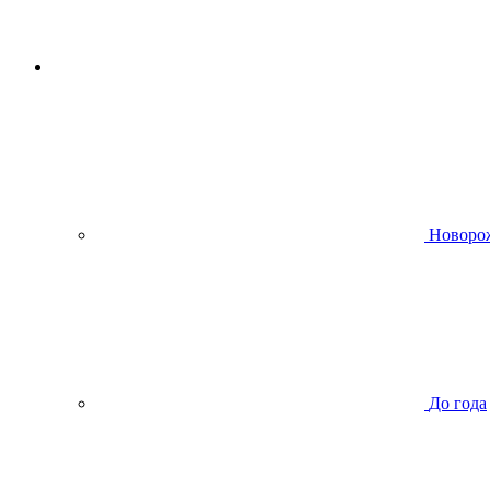
Новоро
До года