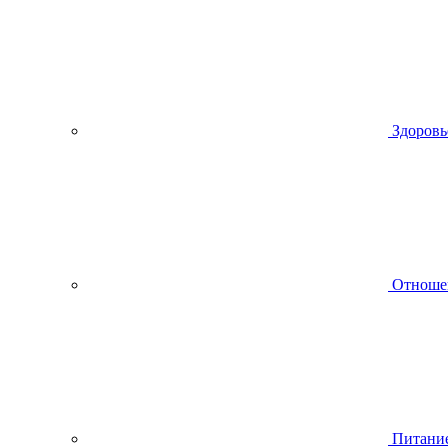
Здоровь
Отноше
Питани