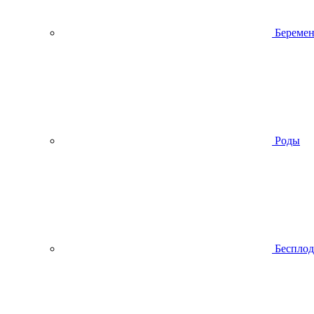
Беремен
Роды
Беспло