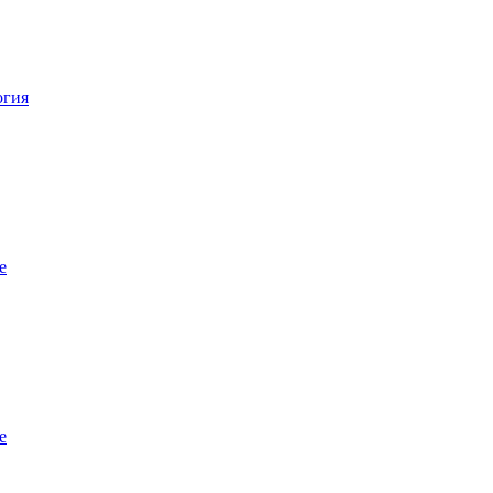
огия
е
е