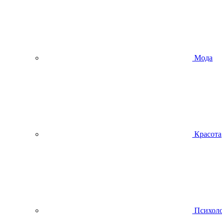
Мода
Красота
Психол