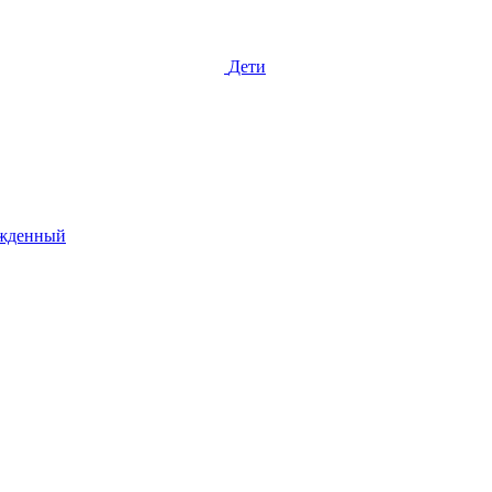
Дети
жденный