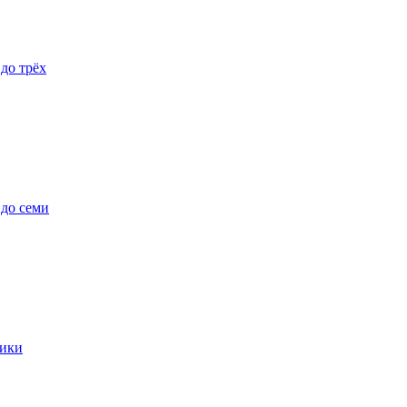
 до трёх
 до семи
ики