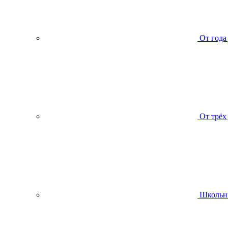
От года
От трёх
Школьн