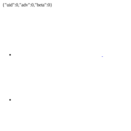
{"uid":0,"adv":0,"beta":0}