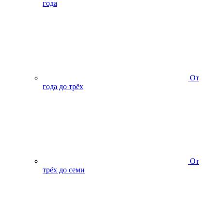
года
От
года до трёх
От
трёх до семи