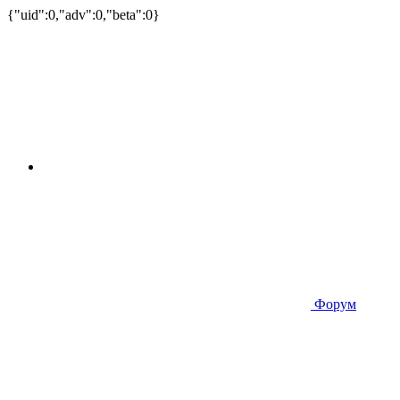
{"uid":0,"adv":0,"beta":0}
Форум