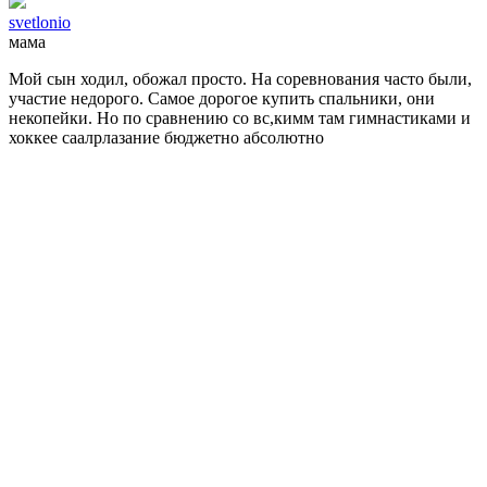
svetlonio
мама
Мой сын ходил, обожал просто. На соревнования часто были,
участие недорого. Самое дорогое купить спальники, они
некопейки. Но по сравнению со вс,кимм там гимнастиками и
хоккее саалрлазание бюджетно абсолютно