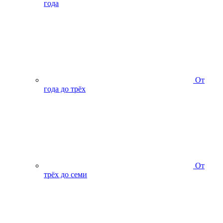
года
От
года до трёх
От
трёх до семи