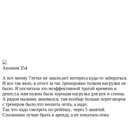
Аноним 354
А вот моему 7летке не зашло,нет интереса куда-то забираться.
И все так вяло, в итоге за час тренировки толком нагрузки не
было. Я посчитала это неэффективной тратой времени и
денег,т.к нам нужна была хорошая нагрузка для рук и спины.
А рядом мальчик занимался, там вообще больше переговоров
с тренером было,что неохота лезть, а надо.
Так что надо смотреть по ребёнку.. через 5 занятий.
Спальники лучше брать в аренду, а не покупать пока