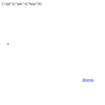
{"uid":0,"adv":0,"beta":0}
Форум