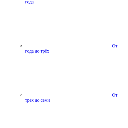
года
От
года до трёх
От
трёх до семи