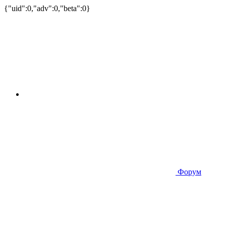
{"uid":0,"adv":0,"beta":0}
Форум