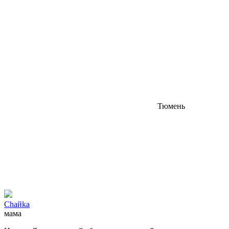
Тюмень
Chайkа
мама