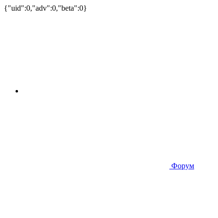
{"uid":0,"adv":0,"beta":0}
Форум