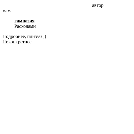
автор
мама
гимназия
Расходами
Подробнее, плизззз ;)
Поконкретнее.