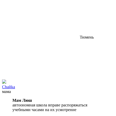
Тюмень
Chайkа
мама
Мам Люш
автоономная школа вправе распоряжаться
учебными часами на их усмотрение