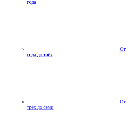
года
От
года до трёх
От
трёх до семи