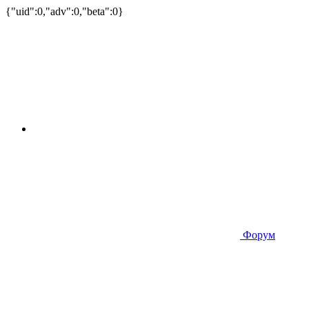
{"uid":0,"adv":0,"beta":0}
Форум