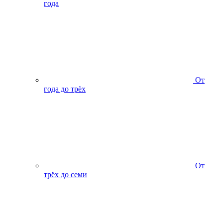
года
От
года до трёх
От
трёх до семи