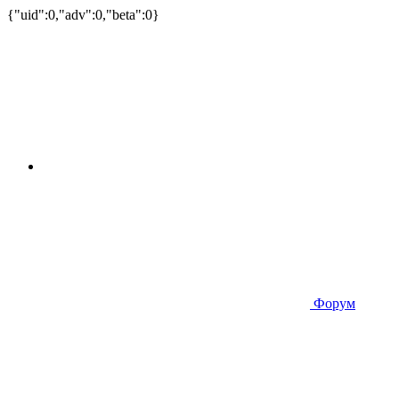
{"uid":0,"adv":0,"beta":0}
Форум