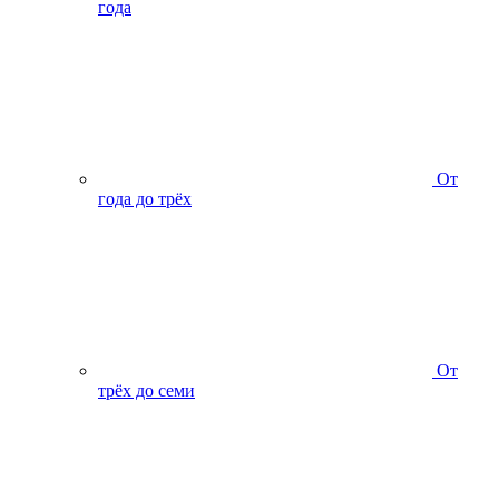
года
От
года до трёх
От
трёх до семи