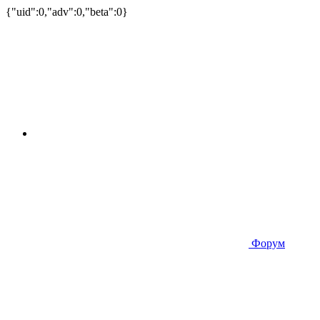
{"uid":0,"adv":0,"beta":0}
Форум