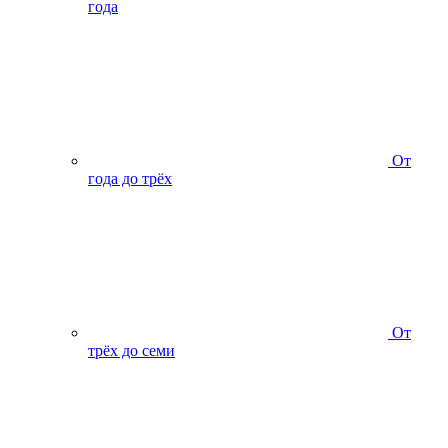
года
От
года до трёх
От
трёх до семи