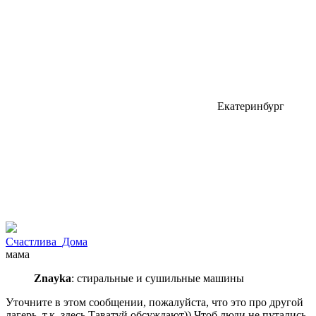
Екатеринбург
Счастлива_Дома
мама
Znayka
: стиральные и сушильные машины
Уточните в этом сообщении, пожалуйста, что это про другой
лагерь, т.к. здесь Таватуй обсуждают)) Чтоб люди не путались