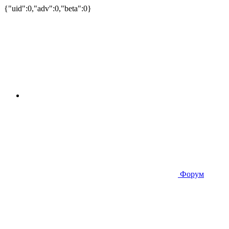
{"uid":0,"adv":0,"beta":0}
Форум