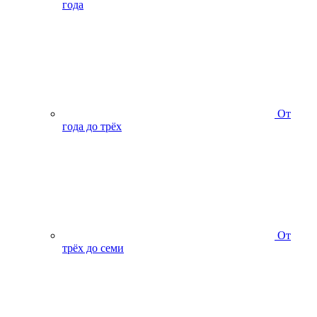
года
От
года до трёх
От
трёх до семи