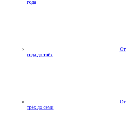
года
От
года до трёх
От
трёх до семи