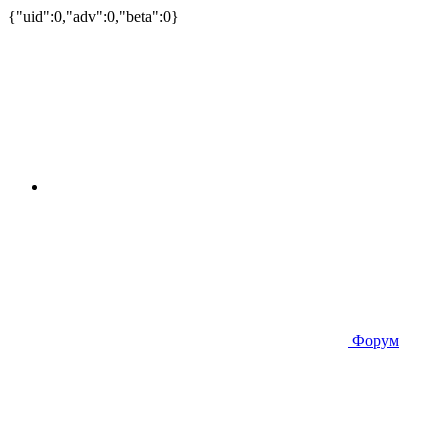
{"uid":0,"adv":0,"beta":0}
Форум