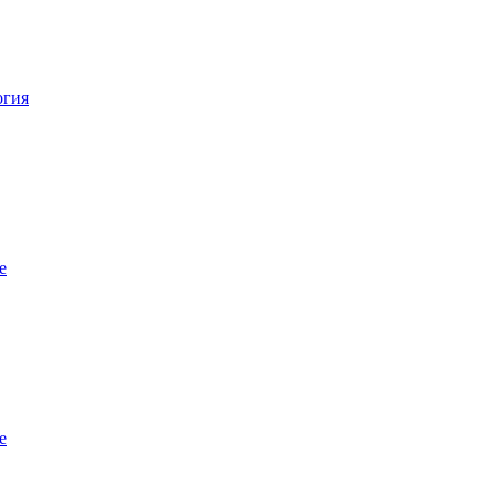
огия
е
е