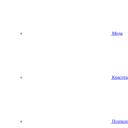
Мода
Красота
Психол