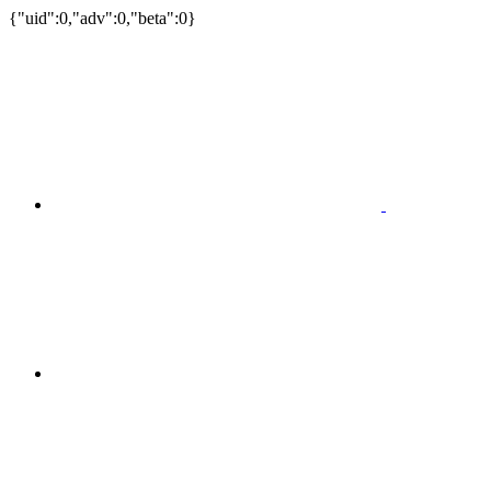
{"uid":0,"adv":0,"beta":0}