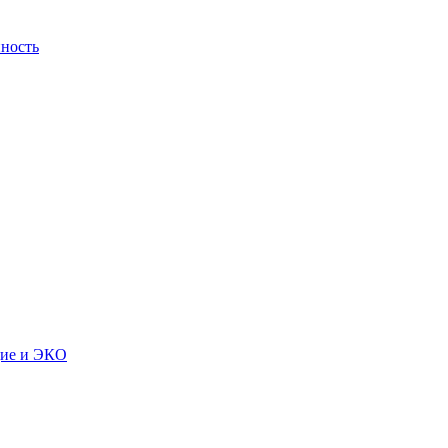
ность
дие и ЭКО