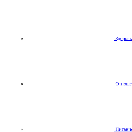
Здоровь
Отноше
Питани