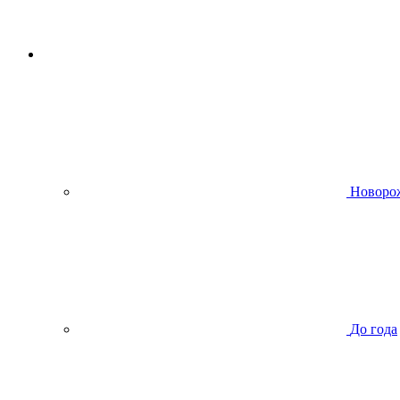
Новоро
До года