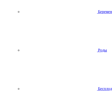
Беремен
Роды
Беспло