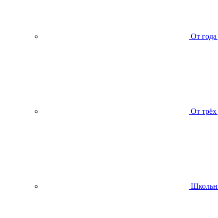
От года
От трёх
Школьн