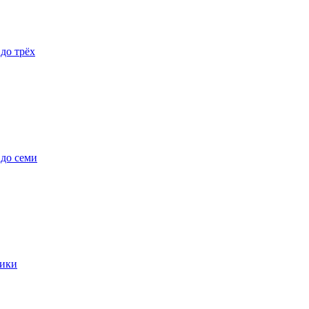
 до трёх
 до семи
ики