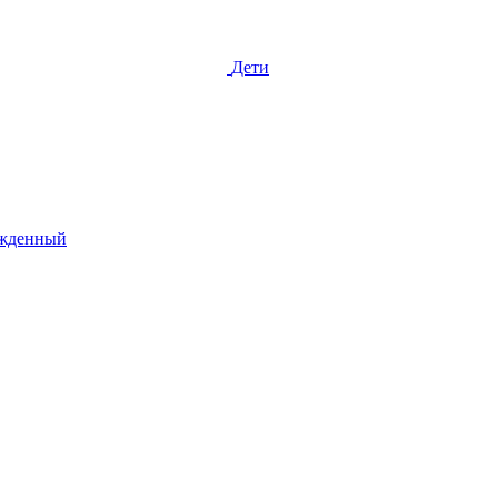
Дети
жденный