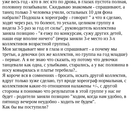
уже весь год - кто в лес кто по дрова, в глазах пустота полная,
половину позабывали. Скидываю знакомым - спрашивают, а
танец только 3 человека учили, остальных 10 для фона
набрали? Подошла к хореографу - говорит " а что я сделаю,
ходят через раз, то болеют, то уехали, целиком группу я
видела 3-5 раз за год от силы", руководитель коллектива
заняла позицию - "я езжу по конкурсам, сужу других детей,
наши еще вполне ничего" (вчера заняли 3-е место из 3-х
коллективов возрастной группы).
Моя заглядывает мне в глаза и спрашивает - а почему мы
третьи, а девочки (их же коллектив, но группа на год младше)
- первые. А я не знаю что сказать, ну потому что девочки
танцевали как одна, с улыбками, старались, а у вас половина в
носу ковырялась и платье теребила?..
Я короче вся в сомнениях - бросать, искать другой коллектив,
вдруг только хуже сделаю, тут вроде хореограф нормальная, с
коллективом какие-то отношения налажены +/-, с другой
стороны я понимаю что результатов в этой группе у нас не
будет - родители заняли позицию "ходим, когда нам удобно, в
пятницу вечером неудобно - ходить не будем".
Как бы вы поступили?