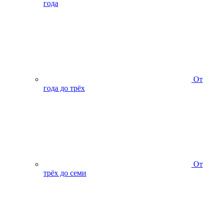
года
От
года до трёх
От
трёх до семи