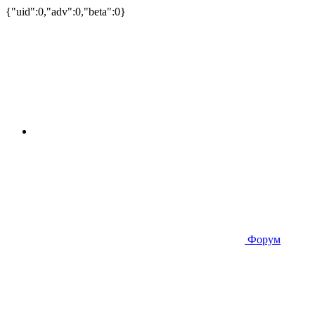
{"uid":0,"adv":0,"beta":0}
Форум