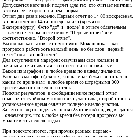
Допускается неточный подсчет (для тех, кто считает нитями),
в этом случае просто пишем "норма".
Отчет: два раза в неделю. Первый отчет до 14-00 воскресенья,
второй отчет до 14-ти понедельника (время по
Екатеринбургу). Фото "до" и "после" в отчете обязательны.
Также в отчетном посте пишем "Первый отчет" или,
соответственно, "Второй отчет".
Выходные как таковые отсутствуют. Можно показывать
прогресс в работе хоть каждый день, но без слов "первый
отчет" или "второй отчет"
Для вступления в марафон: озвучиваем свое желание и
начинаем отчитываться в соответствии с правилами.
Выход из марафона: в любое время по вашему желанию.
Возврат в марафон (для тех, кто начинал бежать и отстал по
каким-то причинам): в любое время со штрафными 300
крестиками от последнего отчета.
Подсчет результатов: в сообщении ниже первый отчет
отмечается смайликом около ника участника, второй отчет в
установленное время означает полную неделю участия.
За четырнадцать недель участия (28 отчетов) подряд выдается
, означающих, что в любое время без потери прогресса вы
можете взять неделю отдыха.
При подсчете итогов, при прочих равных, первые -
участницы ежедневного марафона, далее - выходной день и