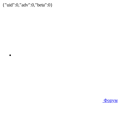
{"uid":0,"adv":0,"beta":0}
Форум