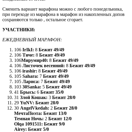
Сменить вариант марафона можно с любого понедельника,
при переходе из марафона в марафон из накопленных допов
сохраняются только
, остальное сгорает.
УЧАСТНИКИ:
ЕЖЕДНЕВНЫЙ МАРАФОН:
106
IrIkI:
8
Бежит 49/49
106
Тиче:
8
Бежит 49/49
106
Мирумир40:
8
Бежит 49/49
106
Листочек весенний:
8
Бежит 49/49
106
irashir:
8
Бежит 49/49
105
Sahara:
7
Бежит 49/49
105
Лариса:
7
Бежит 49/49
103
30Sanka:
5
Бежит 49/49
41
Брысь:
6
Бежит 35/0
31
Злой Кошак:
3
Бежит 28/0
29
YuNV:
Бежит 28/0
30
AngelVkedah:
2
Бежит 28/0
МечтаПоэта:
Бежит 13/0
Темная Ночь:
2
Бежит 12/0
Olqa 1091511:
Бежит 9/0
Airey:
Бежит 5/0