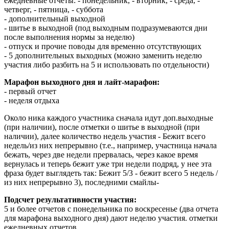
ежедневные отчеты:
- понедельник,
- вторник,
- среда,
-
четверг,
- пятница,
- суббота
- дополнительный выходной
- шитье в выходной (под выходным подразумеваются дни
после выполнения нормы за неделю)
- отпуск и прочие поводы для временно отсутствующих
- 5 дополнительных выходных (можно заменить неделю
участия либо разбить на 5 и использовать по отдельности)
Марафон выходного дня и лайт-марафон:
- первый отчет
- неделя отдыха
Около ника каждого участника сначала идут доп.выходные
(при наличии), после отметки о шитье в выходной (при
наличии), далее количество недель участия - Бежит всего
недель/из них непрерывно (т.е., например, участница начала
бежать, через две недели прервалась, через какое время
вернулась и теперь бежит уже три недели подряд, у нее эта
фраза будет выглядеть так: Бежит 5/3 - бежит всего 5 недель /
из них непрерывно 3), последними смайлы-
Подсчет результативности участия:
5 и более отчетов с понедельника по воскресенье (два отчета
для марафона выходного дня) дают неделю участия. отметки
ежедневных отчетов.