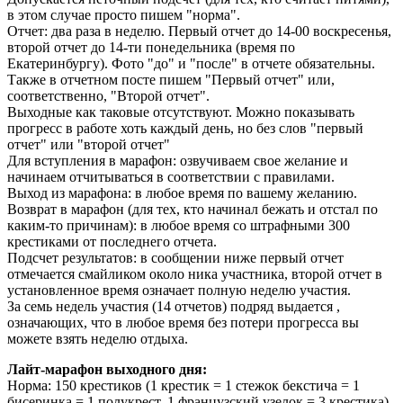
в этом случае просто пишем "норма".
Отчет: два раза в неделю. Первый отчет до 14-00 воскресенья,
второй отчет до 14-ти понедельника (время по
Екатеринбургу). Фото "до" и "после" в отчете обязательны.
Также в отчетном посте пишем "Первый отчет" или,
соответственно, "Второй отчет".
Выходные как таковые отсутствуют. Можно показывать
прогресс в работе хоть каждый день, но без слов "первый
отчет" или "второй отчет"
Для вступления в марафон: озвучиваем свое желание и
начинаем отчитываться в соответствии с правилами.
Выход из марафона: в любое время по вашему желанию.
Возврат в марафон (для тех, кто начинал бежать и отстал по
каким-то причинам): в любое время со штрафными 300
крестиками от последнего отчета.
Подсчет результатов: в сообщении ниже первый отчет
отмечается смайликом около ника участника, второй отчет в
установленное время означает полную неделю участия.
За семь недель участия (14 отчетов) подряд выдается
,
означающих, что в любое время без потери прогресса вы
можете взять неделю отдыха.
Лайт-марафон выходного дня:
Норма: 150 крестиков (1 крестик = 1 стежок бекстича = 1
бисеринка = 1 полукрест, 1 французский узелок = 3 крестика).