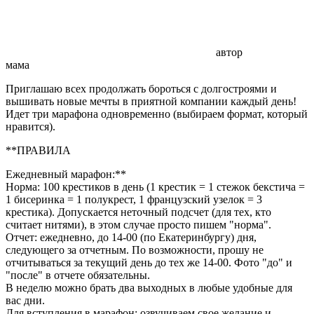
автор
мама
Приглашаю всех продолжать бороться с долгостроями и
вышивать новые мечты в приятной компании каждый день!
Идет три марафона одновременно (выбираем формат, который
нравится).
**ПРАВИЛА
Ежедневный марафон:**
Норма: 100 крестиков в день (1 крестик = 1 стежок бекстича =
1 бисеринка = 1 полукрест, 1 французский узелок = 3
крестика). Допускается неточный подсчет (для тех, кто
считает нитями), в этом случае просто пишем "норма".
Отчет: ежедневно, до 14-00 (по Екатеринбургу) дня,
следующего за отчетным. По возможности, прошу не
отчитываться за текущий день до тех же 14-00. Фото "до" и
"после" в отчете обязательны.
В неделю можно брать два выходных в любые удобные для
вас дни.
Для вступления в марафон: озвучиваем свое желание и