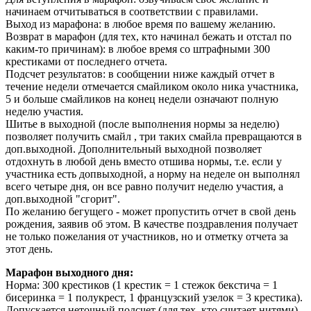
начинаем отчитываться в соответствии с правилами.
Выход из марафона: в любое время по вашему желанию.
Возврат в марафон (для тех, кто начинал бежать и отстал по
каким-то причинам): в любое время со штрафными 300
крестиками от последнего отчета.
Подсчет результатов: в сообщении ниже каждый отчет в
течение недели отмечается смайликом около ника участника,
5 и больше смайликов на конец недели означают полную
неделю участия.
Шитье в выходной (после выполнения нормы за неделю)
позволяет получить смайл
, три таких смайла превращаются в
доп.выходной. Дополнительный выходной позволяет
отдохнуть в любой день вместо отшива нормы, т.е. если у
участника есть допвыходной, а норму на неделе он выполнял
всего четыре дня, он все равно получит неделю участия, а
доп.выходной "сгорит".
По желанию бегущего - может пропустить отчет в свой день
рождения, заявив об этом. В качестве поздравления получает
не только пожелания от участников, но и отметку отчета за
этот день.
Марафон выходного дня:
Норма: 300 крестиков (1 крестик = 1 стежок бекстича = 1
бисеринка = 1 полукрест, 1 французский узелок = 3 крестика).
Допускается неточный подсчет (для тех, кто считает нитями),