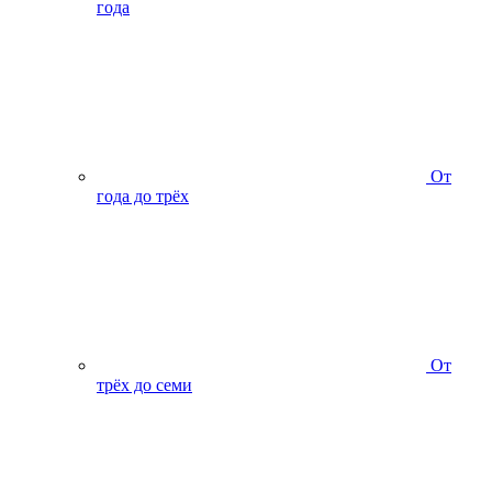
года
От
года до трёх
От
трёх до семи