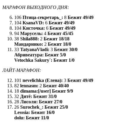
МАРАФОН ВЫХОДНОГО ДНЯ:
106
Птица-секретарь_:
8
Бежит 49/49
104
KsanaVD:
6
Бежит 49/49
104
Кисточка:
6
Бежит 49/49
94
Марусель:
4
Бежит 45/45
38
Shila888:
2
Бежит 18/18
Мандаринко:
2
Бежит 18/0
33
TatyanaVladi:
3
Бежит 30/0
Абривеатура:
Бежит 5/0
Vetochka Sakury`:
Бежит 1/0
ЛАЙТ-МАРАФОН:
101
nevelichka (Елена):
3
Бежит 49/49
82
lennasm:
2
Бежит 40/40
18
dimama:[/user]
Бежит 9/9
32
Дитё:
Бежит 31/0
28
Лисоля:
Бежит 27/0
26
Surochek_:
Бежит 25/0
Lesssia:
Бежит 16/0
dolu:
Бежит 11/0