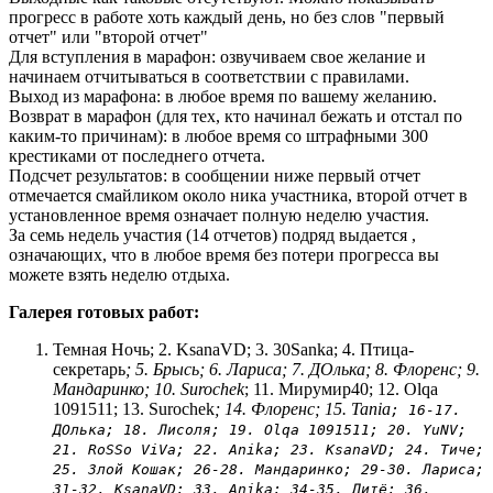
прогресс в работе хоть каждый день, но без слов "первый
отчет" или "второй отчет"
Для вступления в марафон: озвучиваем свое желание и
начинаем отчитываться в соответствии с правилами.
Выход из марафона: в любое время по вашему желанию.
Возврат в марафон (для тех, кто начинал бежать и отстал по
каким-то причинам): в любое время со штрафными 300
крестиками от последнего отчета.
Подсчет результатов: в сообщении ниже первый отчет
отмечается смайликом около ника участника, второй отчет в
установленное время означает полную неделю участия.
За семь недель участия (14 отчетов) подряд выдается
,
означающих, что в любое время без потери прогресса вы
можете взять неделю отдыха.
Галерея готовых работ:
Темная Ночь; 2. KsanaVD; 3. 30Sanka; 4. Птица-
секретарь
; 5. Брысь; 6. Лариса; 7. ДOлька; 8. Флоренс; 9.
Мандаринко; 10. Surochek
; 11. Мирумир40; 12. Olqa
1091511; 13. Surochek
; 14. Флоренс; 15. Tania
; 16-17.
ДOлька; 18. Лисоля; 19. Olqa 1091511; 20. YuNV;
21. RoSSo ViVa; 22. Anika; 23. KsanaVD; 24. Тиче;
25. Злой Кошак; 26-28. Мандаринко; 29-30. Лариса;
31-32. KsanaVD; 33. Anika; 34-35. Дитё; 36.