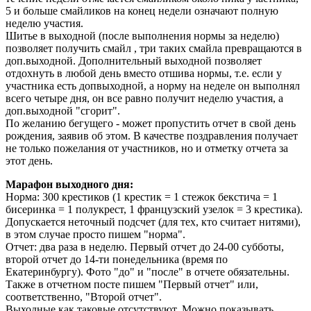
5 и больше смайликов на конец недели означают полную
неделю участия.
Шитье в выходной (после выполнения нормы за неделю)
позволяет получить смайл
, три таких смайла превращаются в
доп.выходной. Дополнительный выходной позволяет
отдохнуть в любой день вместо отшива нормы, т.е. если у
участника есть допвыходной, а норму на неделе он выполнял
всего четыре дня, он все равно получит неделю участия, а
доп.выходной "сгорит".
По желанию бегущего - может пропустить отчет в свой день
рождения, заявив об этом. В качестве поздравления получает
не только пожелания от участников, но и отметку отчета за
этот день.
Марафон выходного дня:
Норма: 300 крестиков (1 крестик = 1 стежок бекстича = 1
бисеринка = 1 полукрест, 1 французский узелок = 3 крестика).
Допускается неточный подсчет (для тех, кто считает нитями),
в этом случае просто пишем "норма".
Отчет: два раза в неделю. Первый отчет до 24-00 субботы,
второй отчет до 14-ти понедельника (время по
Екатеринбургу). Фото "до" и "после" в отчете обязательны.
Также в отчетном посте пишем "Первый отчет" или,
соответственно, "Второй отчет".
Выходные как таковые отсутствуют. Можно показывать