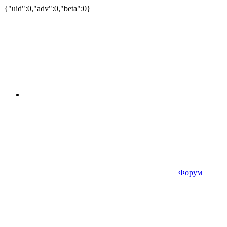
{"uid":0,"adv":0,"beta":0}
Форум