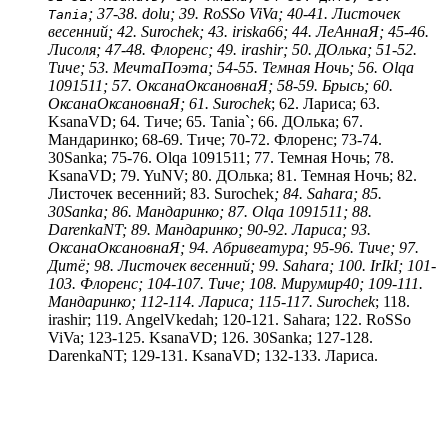
; 37-38. dolu; 39. RoSSo ViVa; 40-41. Листочек
Tania
весенний; 42. Surochek; 43. iriska66; 44. ЛеАннаЯ; 45-46.
Лисоля; 47-48. Флоренс; 49. irashir; 50. ДOлька; 51-52.
Тиче; 53. МечтаПоэта; 54-55. Темная Ночь; 56. Olqa
1091511; 57. ОксанаОксановнаЯ; 58-59. Брысь; 60.
ОксанаОксановнаЯ; 61. Surochek
; 62. Лариса; 63.
KsanaVD; 64. Тиче; 65. Tania`; 66. ДOлька; 67.
Мандаринко; 68-69. Тиче; 70-72. Флоренс; 73-74.
30Sanka; 75-76. Olqa 1091511; 77. Темная Ночь; 78.
KsanaVD; 79. YuNV; 80. ДOлька; 81. Темная Ночь; 82.
Листочек весенний; 83. Surochek
; 84. Sahara; 85.
30Sanka; 86. Мандаринко; 87. Olqa 1091511; 88.
DarenkaNT; 89. Мандаринко; 90-92. Лариса; 93.
ОксанаОксановнаЯ; 94. Абривеатура; 95-96. Тиче; 97.
Дитё; 98. Листочек весенний; 99. Sahara; 100. IrIkI; 101-
103. Флоренс; 104-107. Тиче; 108. Мирумир40; 109-111.
Мандаринко; 112-114. Лариса; 115-117. Surochek
; 118.
irashir; 119. AngelVkedah; 120-121. Sahara; 122. RoSSo
ViVa; 123-125. KsanaVD; 126. 30Sanka; 127-128.
DarenkaNT; 129-131. KsanaVD; 132-133. Лариса.