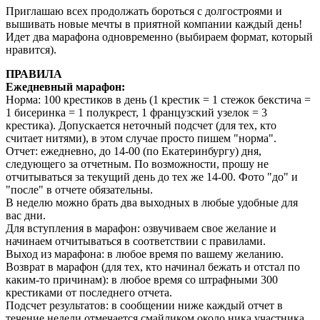
Приглашаю всех продолжать бороться с долгостроями и
вышивать новые мечты в приятной компании каждый день!
Идет два марафона одновременно (выбираем формат, который
нравится).
ПРАВИЛА
Ежедневный марафон:
Норма: 100 крестиков в день (1 крестик = 1 стежок бекстича =
1 бисеринка = 1 полукрест, 1 французский узелок = 3
крестика). Допускается неточный подсчет (для тех, кто
считает нитями), в этом случае просто пишем "норма".
Отчет: ежедневно, до 14-00 (по Екатеринбургу) дня,
следующего за отчетным. По возможности, прошу не
отчитываться за текущий день до тех же 14-00. Фото "до" и
"после" в отчете обязательны.
В неделю можно брать два выходных в любые удобные для
вас дни.
Для вступления в марафон: озвучиваем свое желание и
начинаем отчитываться в соответствии с правилами.
Выход из марафона: в любое время по вашему желанию.
Возврат в марафон (для тех, кто начинал бежать и отстал по
каким-то причинам): в любое время со штрафными 300
крестиками от последнего отчета.
Подсчет результатов: в сообщении ниже каждый отчет в
течение недели отмечается смайликом около ника участника,