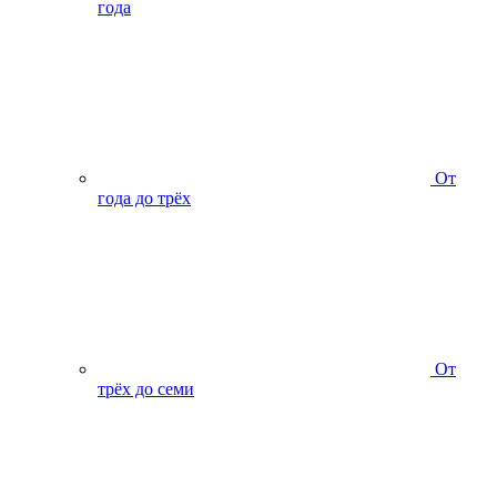
года
От
года до трёх
От
трёх до семи