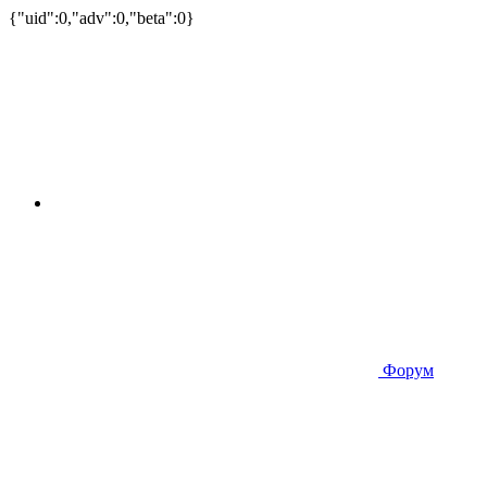
{"uid":0,"adv":0,"beta":0}
Форум