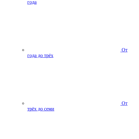
года
От
года до трёх
От
трёх до семи