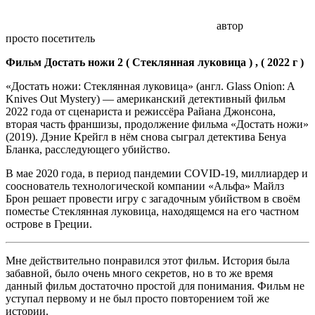
автор
просто посетитель
Фильм Достать ножи 2 ( Стеклянная луковица ) , ( 2022 г )
«Достать ножи: Стеклянная луковица» (англ. Glass Onion: A
Knives Out Mystery) — американский детективный фильм
2022 года от сценариста и режиссёра Райана Джонсона,
вторая часть франшизы, продолжение фильма «Достать ножи»
(2019). Дэние Крейгл в нём снова сыграл детектива Бенуа
Бланка, расследующего убийство.
В мае 2020 года, в период пандемии COVID-19, миллиардер и
сооснователь технологической компании «Альфа» Майлз
Брон решает провести игру с загадочным убийством в своём
поместье Стеклянная луковица, находящемся на его частном
острове в Греции.
Мне действительно понравился этот фильм. История была
забавной, было очень много секретов, но в то же время
данный фильм достаточно простой для понимания. Фильм не
уступал первому и не был просто повторением той же
истории.