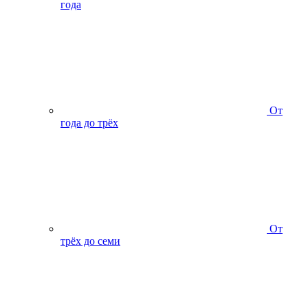
года
От
года до трёх
От
трёх до семи