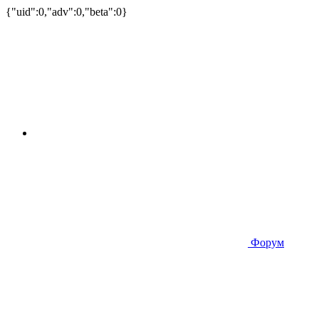
{"uid":0,"adv":0,"beta":0}
Форум