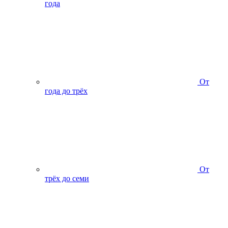
года
От
года до трёх
От
трёх до семи