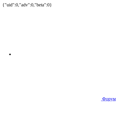
{"uid":0,"adv":0,"beta":0}
Форум