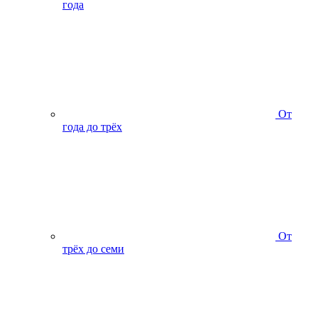
года
От
года до трёх
От
трёх до семи