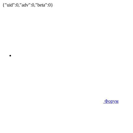
{"uid":0,"adv":0,"beta":0}
Форум