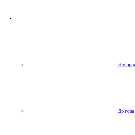
Новоро
До года