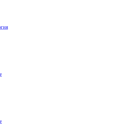
огия
е
е