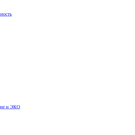
ность
дие и ЭКО