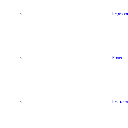
Беремен
Роды
Беспло