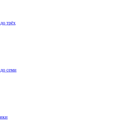
 до трёх
 до семи
ики