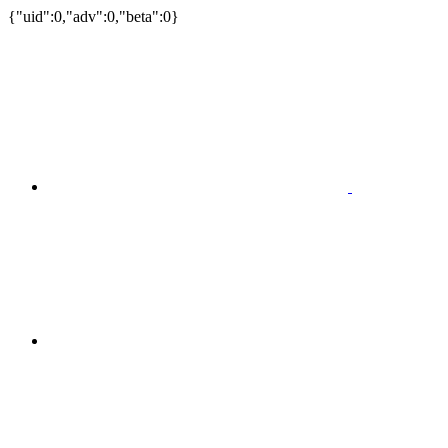
{"uid":0,"adv":0,"beta":0}