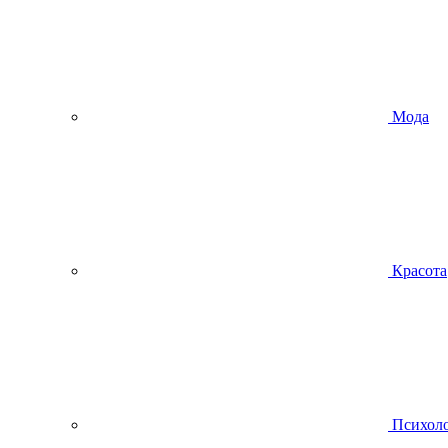
Мода
Красота
Психол