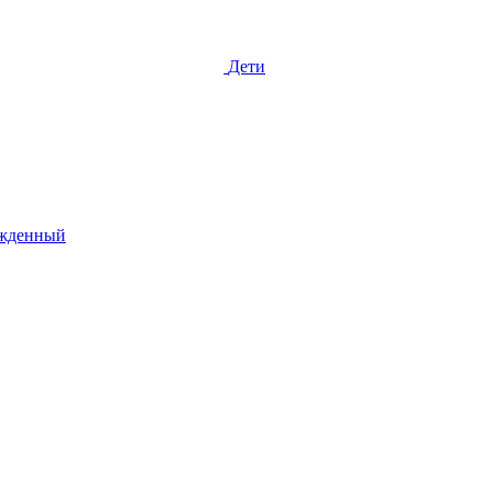
Дети
жденный