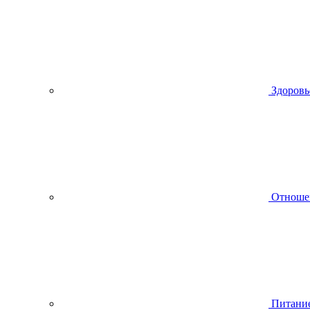
Здоровь
Отноше
Питани