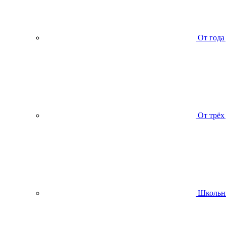
От года
От трёх
Школьн