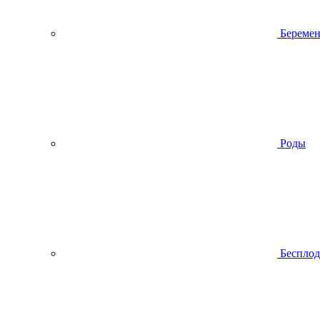
Беремен
Роды
Беспло