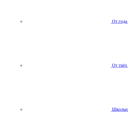
От года
От трёх
Школьн