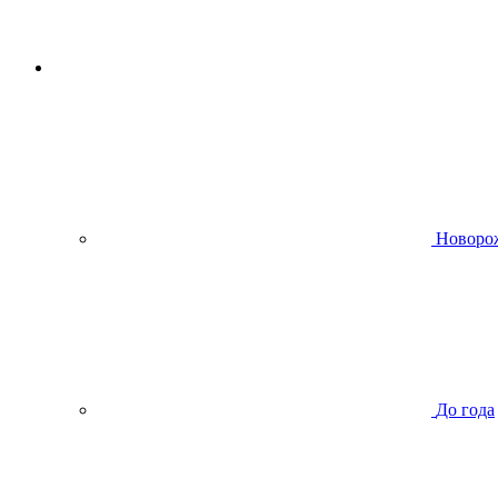
Новоро
До года