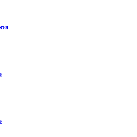
огия
е
е