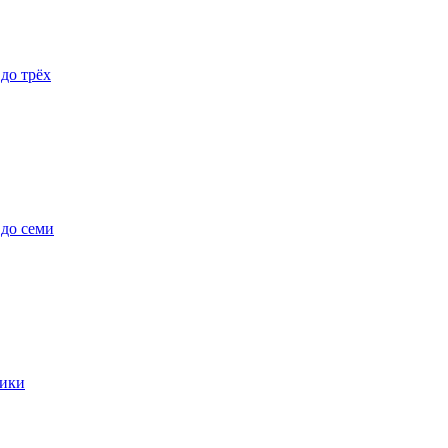
 до трёх
 до семи
ики