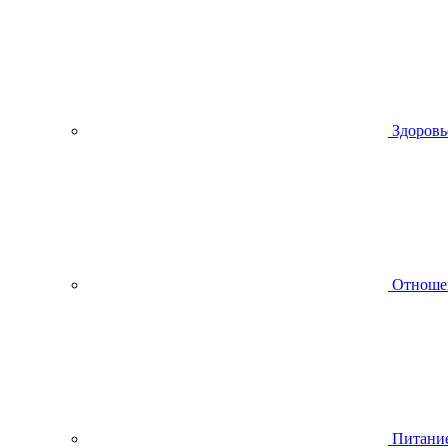
Здоровь
Отноше
Питани