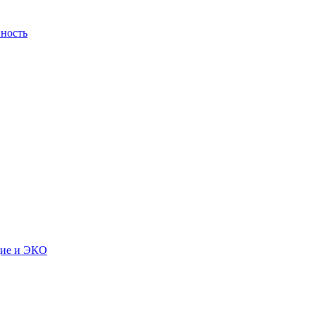
ность
дие и ЭКО