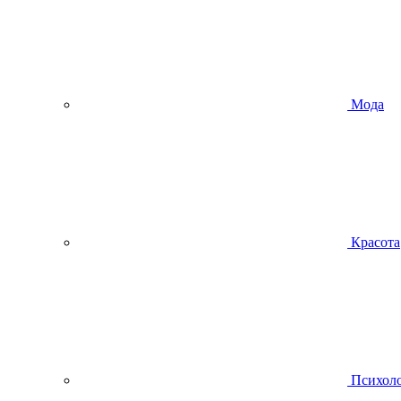
Мода
Красота
Психол