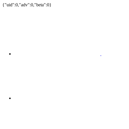
{"uid":0,"adv":0,"beta":0}