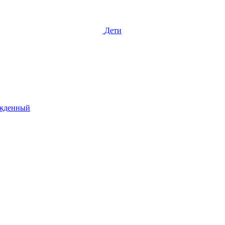
Дети
жденный