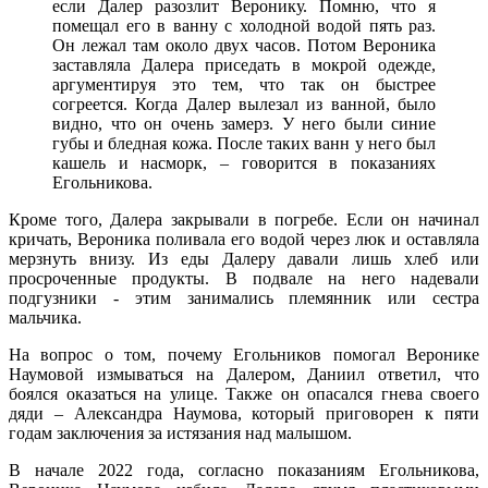
если Далер разозлит Веронику. Помню, что я
помещал его в ванну с холодной водой пять раз.
Он лежал там около двух часов. Потом Вероника
заставляла Далера приседать в мокрой одежде,
аргументируя это тем, что так он быстрее
согреется. Когда Далер вылезал из ванной, было
видно, что он очень замерз. У него были синие
губы и бледная кожа. После таких ванн у него был
кашель и насморк, – говорится в показаниях
Егольникова.
Кроме того, Далера закрывали в погребе. Если он начинал
кричать, Вероника поливала его водой через люк и оставляла
мерзнуть внизу. Из еды Далеру давали лишь хлеб или
просроченные продукты. В подвале на него надевали
подгузники - этим занимались племянник или сестра
мальчика.
На вопрос о том, почему Егольников помогал Веронике
Наумовой измываться на Далером, Даниил ответил, что
боялся оказаться на улице. Также он опасался гнева своего
дяди – Александра Наумова, который приговорен к пяти
годам заключения за истязания над малышом.
В начале 2022 года, согласно показаниям Егольникова,