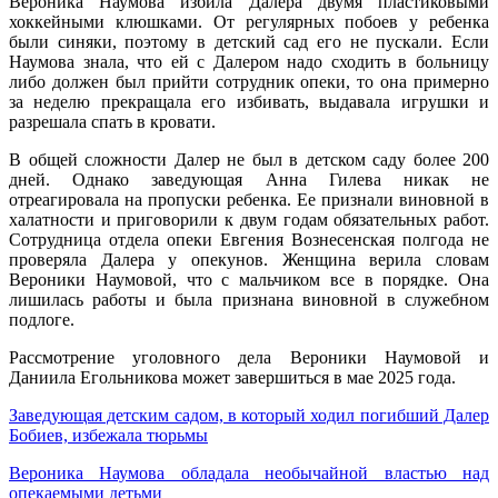
Вероника Наумова избила Далера двумя пластиковыми
хоккейными клюшками. От регулярных побоев у ребенка
были синяки, поэтому в детский сад его не пускали. Если
Наумова знала, что ей с Далером надо сходить в больницу
либо должен был прийти сотрудник опеки, то она примерно
за неделю прекращала его избивать, выдавала игрушки и
разрешала спать в кровати.
В общей сложности Далер не был в детском саду более 200
дней. Однако заведующая Анна Гилева никак не
отреагировала на пропуски ребенка. Ее признали виновной в
халатности и приговорили к двум годам обязательных работ.
Сотрудница отдела опеки Евгения Вознесенская полгода не
проверяла Далера у опекунов. Женщина верила словам
Вероники Наумовой, что с мальчиком все в порядке. Она
лишилась работы и была признана виновной в служебном
подлоге.
Рассмотрение уголовного дела Вероники Наумовой и
Даниила Егольникова может завершиться в мае 2025 года.
Заведующая детским садом, в который ходил погибший Далер
Бобиев, избежала тюрьмы
Вероника Наумова обладала необычайной властью над
опекаемыми детьми