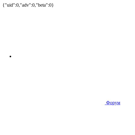
{"uid":0,"adv":0,"beta":0}
Форум