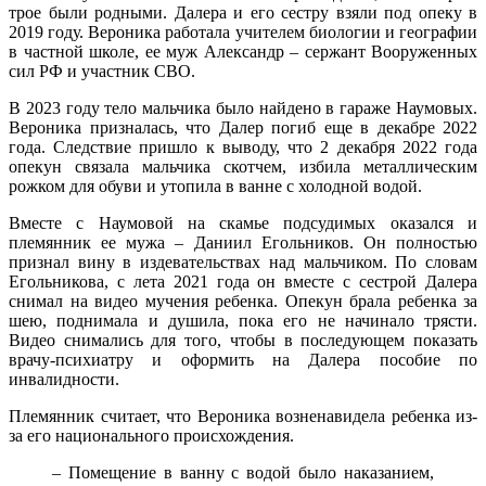
трое были родными. Далера и его сестру взяли под опеку в
2019 году. Вероника работала учителем биологии и географии
в частной школе, ее муж Александр – сержант Вооруженных
сил РФ и участник СВО.
В 2023 году тело мальчика было найдено в гараже Наумовых.
Вероника призналась, что Далер погиб еще в декабре 2022
года. Следствие пришло к выводу, что 2 декабря 2022 года
опекун связала мальчика скотчем, избила металлическим
рожком для обуви и утопила в ванне с холодной водой.
Вместе с Наумовой на скамье подсудимых оказался и
племянник ее мужа – Даниил Егольников. Он полностью
признал вину в издевательствах над мальчиком. По словам
Егольникова, с лета 2021 года он вместе с сестрой Далера
снимал на видео мучения ребенка. Опекун брала ребенка за
шею, поднимала и душила, пока его не начинало трясти.
Видео снимались для того, чтобы в последующем показать
врачу-психиатру и оформить на Далера пособие по
инвалидности.
Племянник считает, что Вероника возненавидела ребенка из-
за его национального происхождения.
– Помещение в ванну с водой было наказанием,