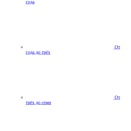
года
От
года до трёх
От
трёх до семи