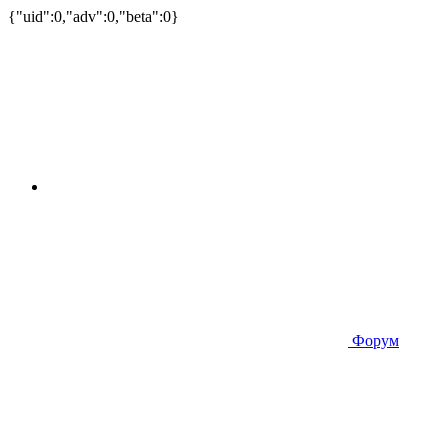
{"uid":0,"adv":0,"beta":0}
Форум