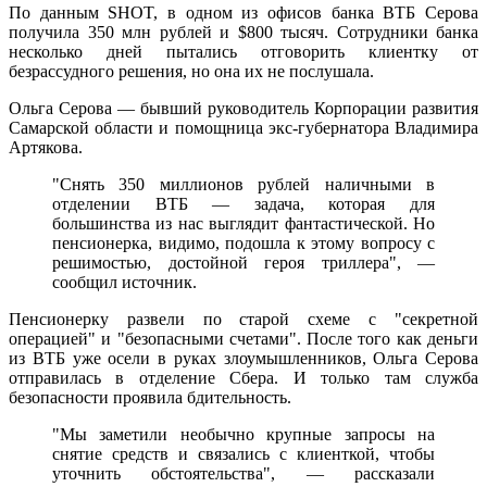
По данным SHOT, в одном из офисов банка ВТБ Серова
получила 350 млн рублей и $800 тысяч. Сотрудники банка
несколько дней пытались отговорить клиентку от
безрассудного решения, но она их не послушала.
Ольга Серова — бывший руководитель Корпорации развития
Самарской области и помощница экс-губернатора Владимира
Артякова.
"Снять 350 миллионов рублей наличными в
отделении ВТБ — задача, которая для
большинства из нас выглядит фантастической. Но
пенсионерка, видимо, подошла к этому вопросу с
решимостью, достойной героя триллера", —
сообщил источник.
Пенсионерку развели по старой схеме с "секретной
операцией" и "безопасными счетами". После того как деньги
из ВТБ уже осели в руках злоумышленников, Ольга Серова
отправилась в отделение Сбера. И только там служба
безопасности проявила бдительность.
"Мы заметили необычно крупные запросы на
снятие средств и связались с клиенткой, чтобы
уточнить обстоятельства", — рассказали