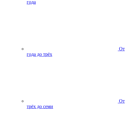
года
От
года до трёх
От
трёх до семи