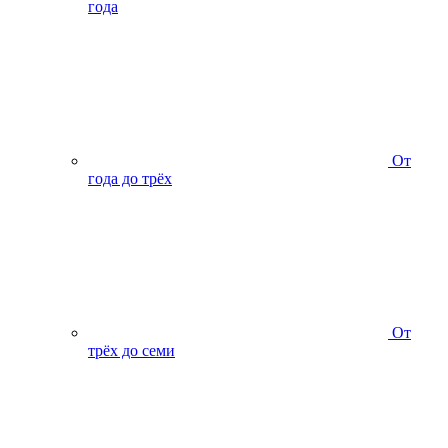
года
От
года до трёх
От
трёх до семи