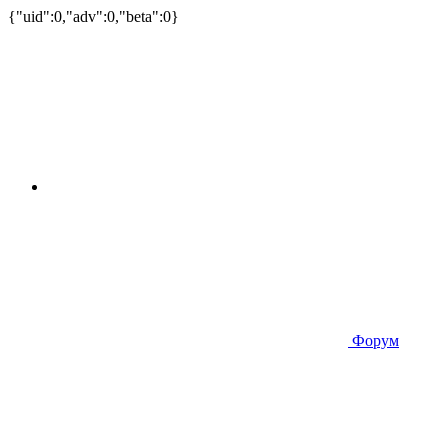
{"uid":0,"adv":0,"beta":0}
Форум