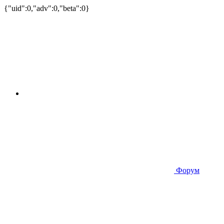
{"uid":0,"adv":0,"beta":0}
Форум