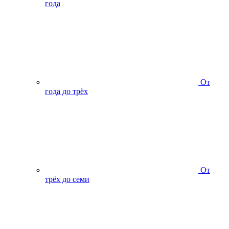
года
От
года до трёх
От
трёх до семи