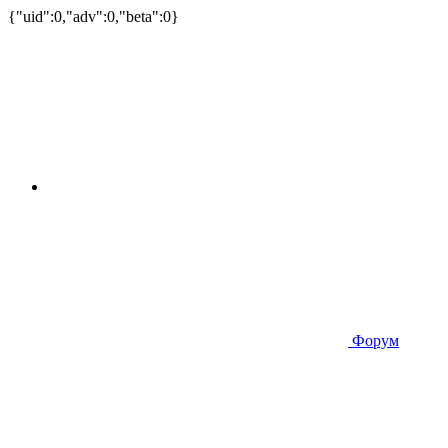
{"uid":0,"adv":0,"beta":0}
Форум