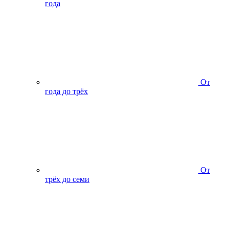
года
От
года до трёх
От
трёх до семи