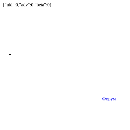
{"uid":0,"adv":0,"beta":0}
Форум