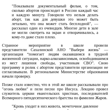
"Показывали документальный фильм, о том,
сколько абортов происходит в России каждый час
и каждую минуту. Говорили что нельзя делать
аборт, так как для девушки это может быть
летально, что она может стать бесплодной", —
рассказал один из очевидцев. Многие дети в зале
не могли смотреть на экран и отворачивались, а
кому-то даже стало плохо.
Странное мероприятие в школе провели
представители Сахалинской АНО "Выбери жизнь" —
организация “помогает людям оказавшимся в трудной
жизненной ситуации, нарко-алкозависимым, освободившимся
из мест лишения свободы, участникам СВО”. Свою
программу и ролик с абортом представители организации не
согласовывали. В региональном Министерстве образования
начали проверку.
Позже стало известно, что в этой же школе рассказывали про
"огонь любви" и пели песни про Иисуса. Лекцию провел
служитель церкви евангельских христиан, последователей
Всемирного пятидесятнического братства по фамилии Жаров.
"Кровь уходит в низ живота, мочеточное давление