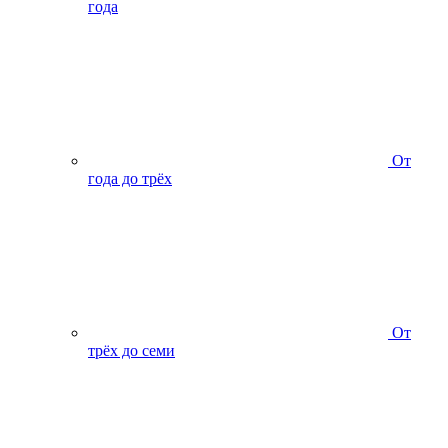
года
От
года до трёх
От
трёх до семи