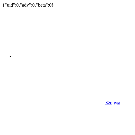
{"uid":0,"adv":0,"beta":0}
Форум