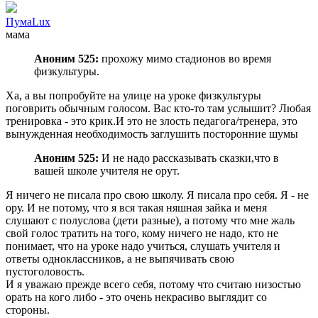
ПумаLux
мама
Аноним 525:
прохожу мимо стадионов во время
физкультуры.
Ха, а вы попробуйте на улице на уроке физкультуры
поговрить обычным голосом. Вас кто-то там услышит? Любая
тренировка - это крик.И это не злость педагога/тренера, это
вынужденная необходимость заглушить посторонние шумы
Аноним 525:
И не надо рассказывать сказки,что в
вашей школе учителя не орут.
Я ничего не писала про свою школу. Я писала про себя. Я - не
ору. И не потому, что я вся такая няшная зайка и меня
слушают с полуслова (дети разные), а потому что мне жаль
свой голос тратить на того, кому ничего не надо, кто не
понимает, что на уроке надо учиться, слушать учителя и
ответы одноклассников, а не выпячивать свою
пустоголовость.
И я уважаю прежде всего себя, потому что считаю низостью
орать на кого либо - это очень некрасиво выглядит со
стороны.