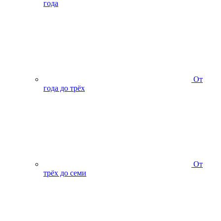
года
От
года до трёх
От
трёх до семи