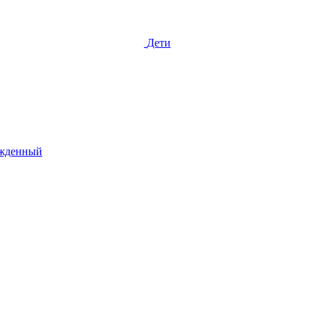
Дети
жденный