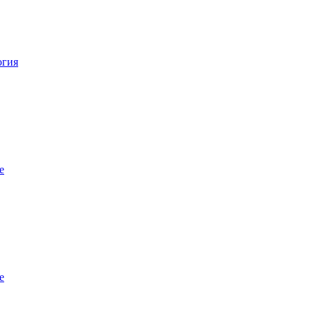
огия
е
е