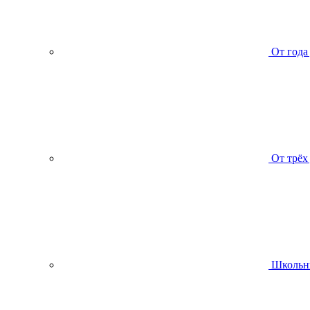
От года
От трёх
Школьн