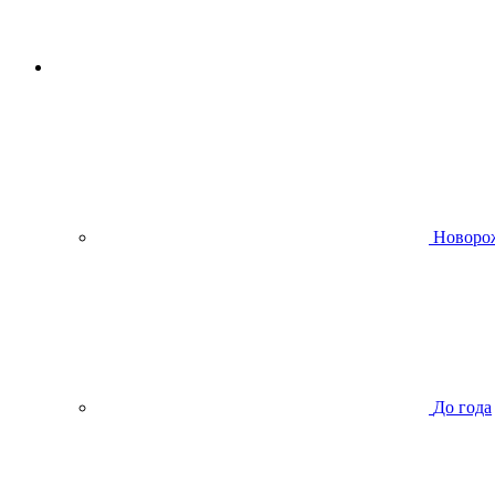
Новоро
До года