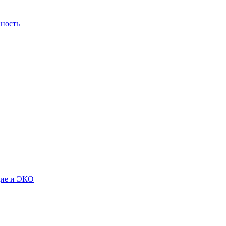
ность
дие и ЭКО