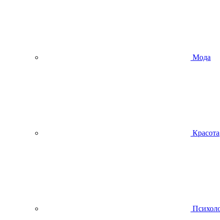
Мода
Красота
Психол