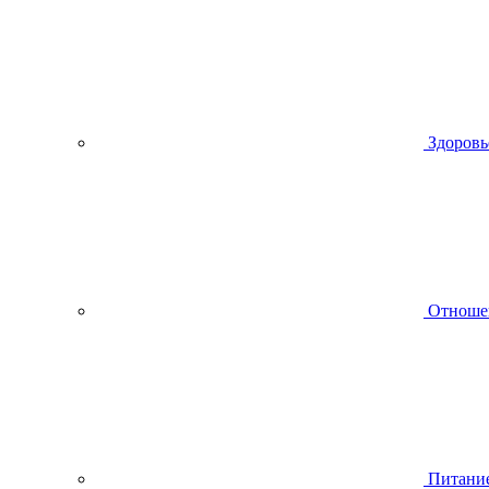
Здоровь
Отноше
Питани