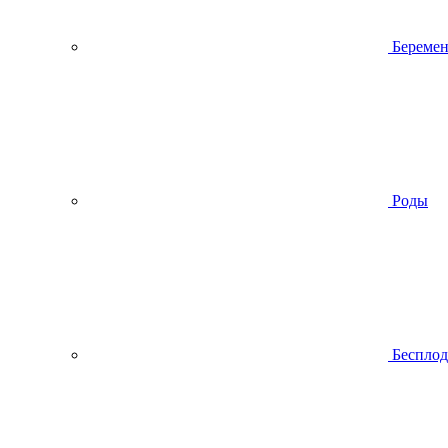
Беремен
Роды
Беспло