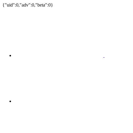
{"uid":0,"adv":0,"beta":0}