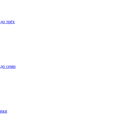
 до трёх
 до семи
ики