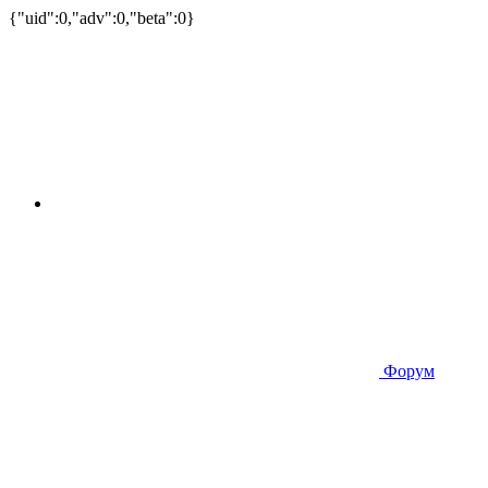
{"uid":0,"adv":0,"beta":0}
Форум