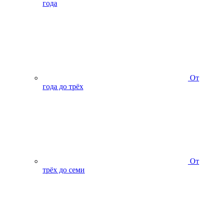
года
От
года до трёх
От
трёх до семи