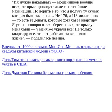
"Их нужно наказывать — мошенников вообще
всех, которые проводят такие жесточайшие
махинации. Но верить в то, что я получу ту сумму,
которая была заявлена… Не 176, а 113 миллионов
— то есть те деньги, которые хотя бы за квартиру.
Я уже не говорю о тех сбережениях, которые у
меня были — у меня же украли все! Не только
квартиру, все, что я заработала за всю свою
жизнь", — поделилась певица.
Впервые за 1000 лет замок Мон-Сен-Мишель открыли ради
свадьбы китайской модели (ФОТО)
Дочь Тимати снялась для актерского портфолио и мечтает
уехать в США
Дочь Дмитрия Пескова беременна третьим ребенком