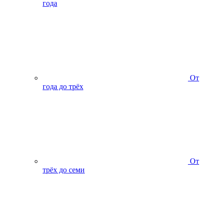
года
От
года до трёх
От
трёх до семи