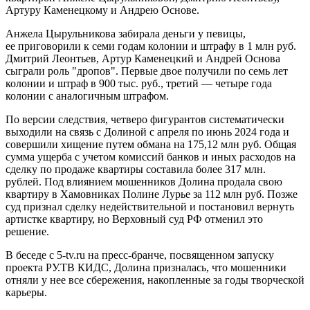
Артуру Каменецкому и Андрею Основе.
Анжела Цырульникова забирала деньги у певицы,
ее приговорили к семи годам колонии и штрафу в 1 млн руб.
Дмитрий Леонтьев, Артур Каменецкий и Андрей Основа
сыграли роль "дропов". Первые двое получили по семь лет
колонии и штраф в 900 тыс. руб., третий — четыре года
колонии с аналогичным штрафом.
По версии следствия, четверо фигурантов систематически
выходили на связь с Долиной с апреля по июнь 2024 года и
совершили хищение путем обмана на 175,12 млн руб. Общая
сумма ущерба с учетом комиссий банков и иных расходов на
сделку по продаже квартиры составила более 317 млн.
рублей. Под влиянием мошенников Долина продала свою
квартиру в Хамовниках Полине Лурье за 112 млн руб. Позже
суд признал сделку недействительной и постановил вернуть
артистке квартиру, но Верховный суд РФ отменил это
решение.
В беседе с 5-tv.ru на пресс-бранче, посвященном запуску
проекта РУ.ТВ КИДС, Долина призналась, что мошенники
отняли у нее все сбережения, накопленные за годы творческой
карьеры.