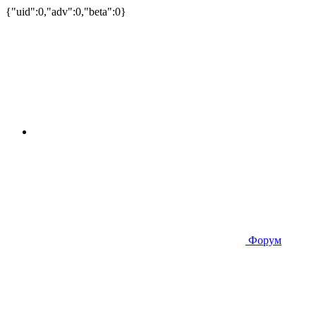
{"uid":0,"adv":0,"beta":0}
Форум