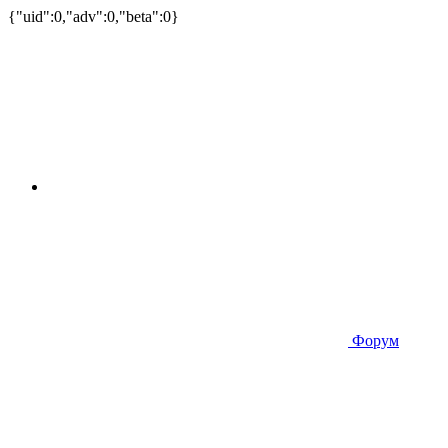
{"uid":0,"adv":0,"beta":0}
Форум