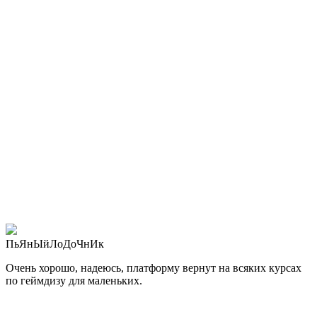
ПьЯнЫйЛоДоЧнИк
Очень хорошо, надеюсь, платформу вернут на всяких курсах
по геймдизу для маленьких.