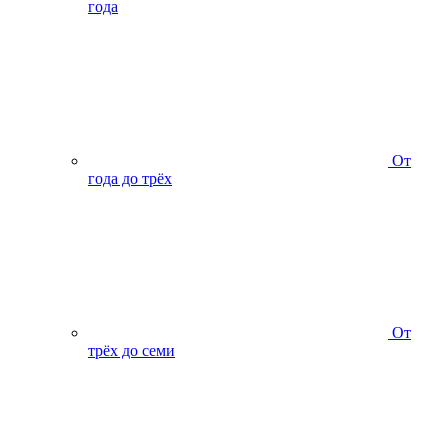
года
От
года до трёх
От
трёх до семи