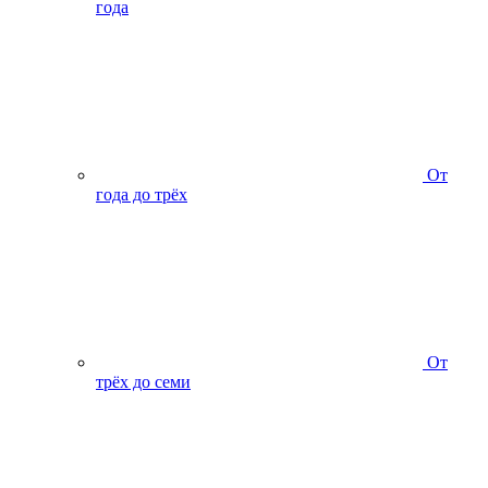
года
От
года до трёх
От
трёх до семи