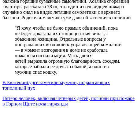
балкона горящие бумажные самолетики. Хозяйка сгоревшей
квартиры рассказала 78.ru, что один из очевидцев пожара
случайно снял на видео летящие самолетики с верхнего
балкона. Родители мальчика уже дали объяснения в полиции.
"Я хочу, чтобы не было прямых обвинений, пока
не будет доказана их стопроцентная вина", -
объяснила женщина. Отдельные вопросы у
пострадавших возникли к управляющей компании
— в момент возгорания в доме не сработала
пожарная сигнализация. Мать двоих
детей выразила огромную благодарность соседям,
которые забрали ее дочь с собакой, а один из
мужчин спас кошку.
В Екатеринбурге заметили мужчин, поджигающих
тополиный пух
Пятеро человек, включая четверых детей, погибли при пожаре
в Горном Щите из-за гирлянды