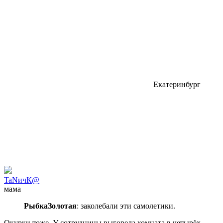
Екатеринбург
TaNичК@
мама
РыбкаЗолотая
: заколебали эти самолетики.
Окурки тоже. У сотрудницы выгорела комната в четырёх