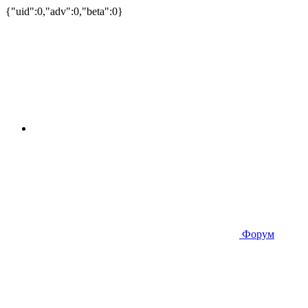
{"uid":0,"adv":0,"beta":0}
Форум