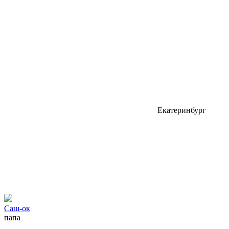
Екатеринбург
Сaш-ок
папа