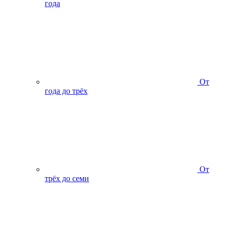
года
От
года до трёх
От
трёх до семи