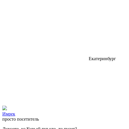
Екатеринбург
Имрек
просто посетитель
Думаете, из Курьей тут кто- то тусит?