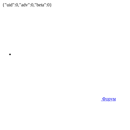
{"uid":0,"adv":0,"beta":0}
Форум