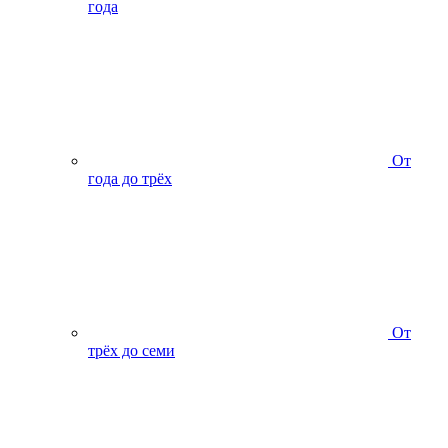
года
От
года до трёх
От
трёх до семи