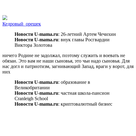
Кедровый_орешек
Новости U-mama.ru
: 26-летний Артем Чечихин
Новости U-mama.ru
: внук главы Росгвардии
Виктора Золотова
ничего Родине не задолжал, поэтому служить и воевать не
обязан. Это вам не наши сыновья, это чьи надо сыновья. Для
нас догл и патриотизм, загнивающий Запад, враги у ворот, для
них
Новости U-mama.ru
: образование в
Великобритании
Новости U-mama.ru
: частная школа-пансион
Cranleigh School
Новости U-mama.ru
: криптовалютный бизнес