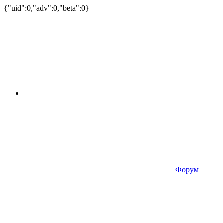
{"uid":0,"adv":0,"beta":0}
Форум