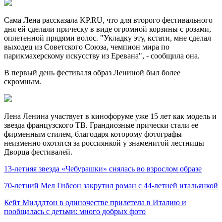
Сама Лена рассказала KP.RU, что для второго фестивального
дня ей сделали прическу в виде огромной корзины с розами,
оплетенной прядями волос. "Укладку эту, кстати, мне сделал
выходец из Советского Союза, чемпион мира по
парикмахерскому искусству из Еревана", - сообщила она.
В первый день фестиваля образ Лениной был более
скромным.
Лена Ленина участвует в кинофоруме уже 15 лет как модель и
звезда французского ТВ. Грандиозные прически стали ее
фирменным стилем, благодаря которому фотографы
неизменно охотятся за россиянкой у знаменитой лестницы
Дворца фестивалей.
13-летняя звезда «Чебурашки» снялась во взрослом образе
70-летний Мел Гибсон закрутил роман с 44-летней итальянкой
Кейт Миддлтон в одиночестве прилетела в Италию и
пообщалась с детьми: много добрых фото