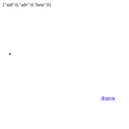
{"uid":0,"adv":0,"beta":0}
Форум