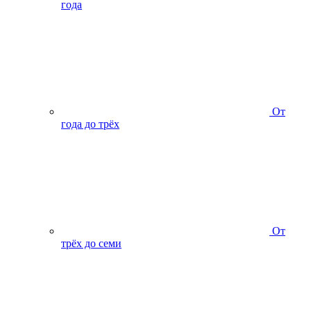
года
От
года до трёх
От
трёх до семи