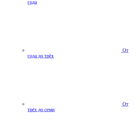
года
От
года до трёх
От
трёх до семи