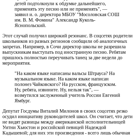
детей подтолкнули к обдумке дальнейшего,
применять эту песню или не применять", —
заявил и. о. директора МБОУ "Мосоловская СОШ
им. В. М. Фомина" Александр Куколь-
Яснопольский.
Этот случай получил широкий резонанс. В соцсетях родители
школьников из разных регионов сообщили об аналогичных
запретах. Например, в Сочи директор школы не разрешила
выпускникам выступать под иностранную песню. Ребятам
пришлось полностью переучивать танец за две недели до
мероприятия.
"На каком языке написаны вальсы Штрауса? На
музыкальном языке. На каком языке написан
полонез Чайковского? На русском, французском.
Ну, ребята, извините. Ну, нельзя так", —
возмутился заслуженный учитель России Евгений
Ямбург.
Депутат Госдумы Виталий Милонов в своих соцсетях резко
осудил инициативу руководителей школ. Он считает, что дети
не видят разницы между американской исполнительницей
Уитни Хьюстон и российской певицей Надеждой
Кадышевой; для них эти произведения - всего лишь обычная