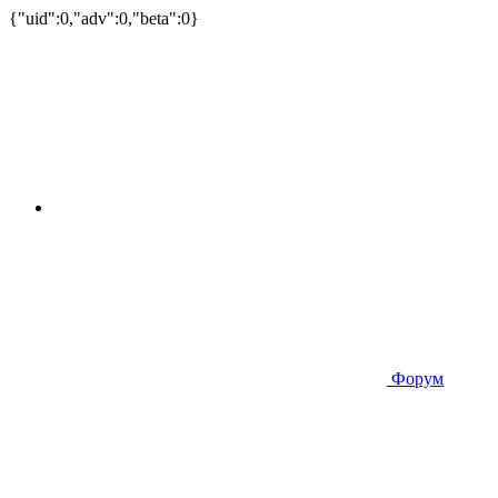
{"uid":0,"adv":0,"beta":0}
Форум