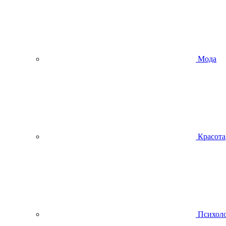
Мода
Красота
Психол