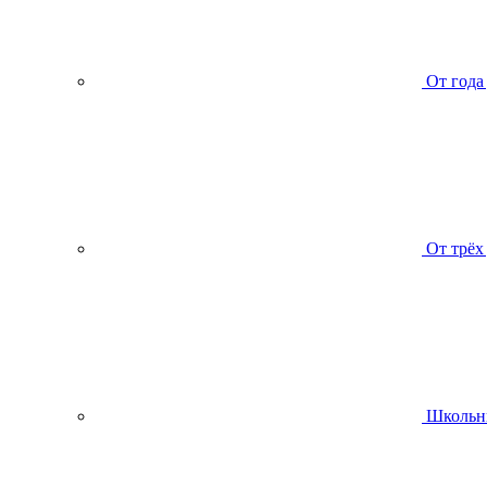
От года
От трёх
Школьн