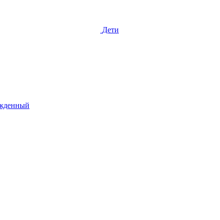
Дети
жденный