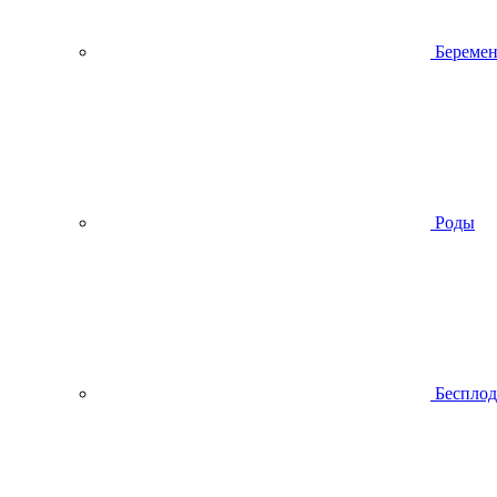
Беремен
Роды
Беспло