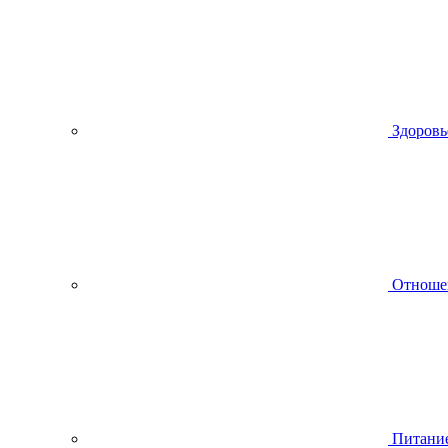
Здоровь
Отноше
Питани