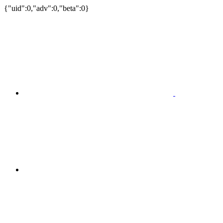
{"uid":0,"adv":0,"beta":0}