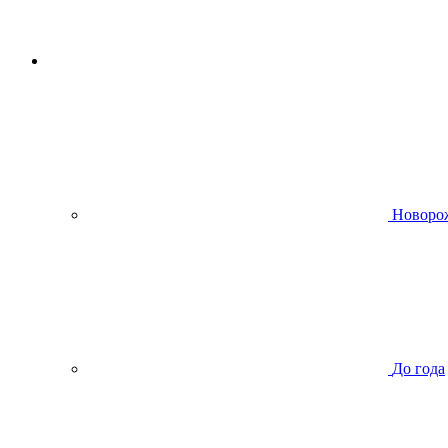
Новоро
До года