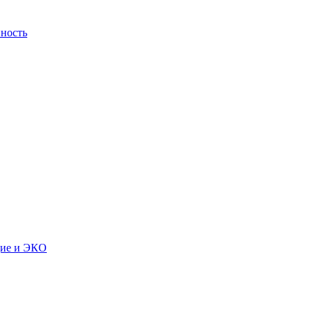
ность
дие и ЭКО