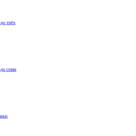
 до трёх
 до семи
ики