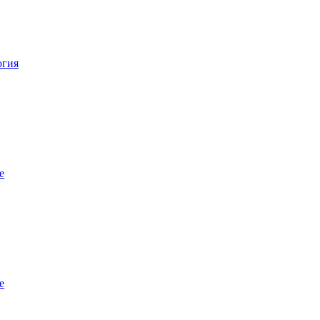
огия
е
е