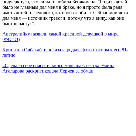
подчеркнула, что сильно любила Бенжамена: "Родить детей
было не главным для меня в браке, но я просто была рада
иметь детей от человека, которого любила. Сейчас мои дети
для меня — источник тревоги, потому что я вижу, как они
быстро растут".
Австралийку назвали самой красивой девушкой в мире
(ФОТО)
Кристина Орбакайте показала редкое фото с отцом к его 81-
летию
«Сделала себе спасительного малыша»: сестра Эмина
Агаларова раскритиковала Лерчек за обман