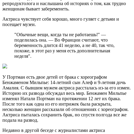
репродуктолога и наслышана об историях о том, как трудно
женщинам бывает забеременеть.
Актриса чувствует себя хорошо, много гуляет с детьми и
посещает музеи.
"Обычные вещи, когда ты не работаешь!" —
поделилась она. — Во Франции считают, что
беременность длится 41 неделю, а не 40, так что,
похоже, в этот раз у меня есть дополнительная
неделя".
У Портман есть двое детей от брака с хореографом
Бенжаменом Мильпье: 14-летний сын Алеф и 9-летняя дочь
Амалия. С бывшим мужем актриса рассталась из-за его измен.
Историю их развода обсуждал весь мир. Бенжамен Мильпье
изменял Натали Портман на протяжении 12 лет их брака.
После того как одна из его интрижек была раскрыта,
несколько женщин рассказали об отношениях с хореографом.
Актриса пыталась сохранить брак, но спустя полгода все же
подала на развод.
Недавно в другой беседе с журналистами актриса