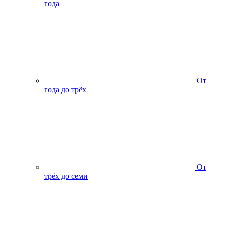
года
От
года до трёх
От
трёх до семи