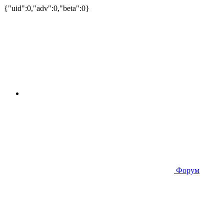
{"uid":0,"adv":0,"beta":0}
Форум