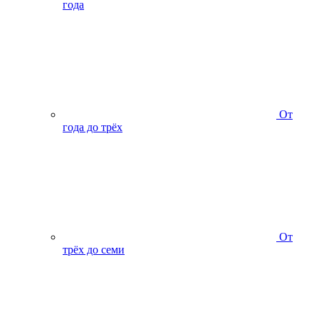
года
От
года до трёх
От
трёх до семи