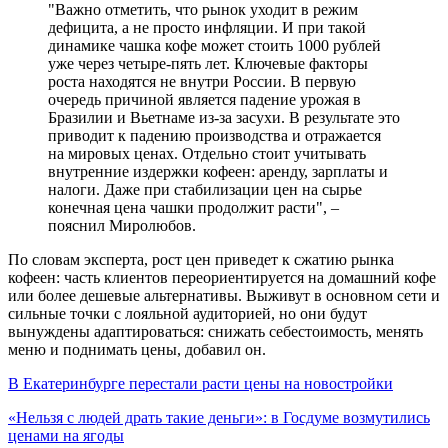
"Важно отметить, что рынок уходит в режим
дефицита, а не просто инфляции. И при такой
динамике чашка кофе может стоить 1000 рублей
уже через четыре-пять лет. Ключевые факторы
роста находятся не внутри России. В первую
очередь причиной является падение урожая в
Бразилии и Вьетнаме из-за засухи. В результате это
приводит к падению производства и отражается
на мировых ценах. Отдельно стоит учитывать
внутренние издержки кофеен: аренду, зарплаты и
налоги. Даже при стабилизации цен на сырье
конечная цена чашки продолжит расти", –
пояснил Миролюбов.
По словам эксперта, рост цен приведет к сжатию рынка
кофеен: часть клиентов переориентируется на домашний кофе
или более дешевые альтернативы. Выживут в основном сети и
сильные точки с лояльной аудиторией, но они будут
вынуждены адаптироваться: снижать себестоимость, менять
меню и поднимать цены, добавил он.
В Екатеринбурге перестали расти цены на новостройки
«Нельзя с людей драть такие деньги»: в Госдуме возмутились
ценами на ягоды