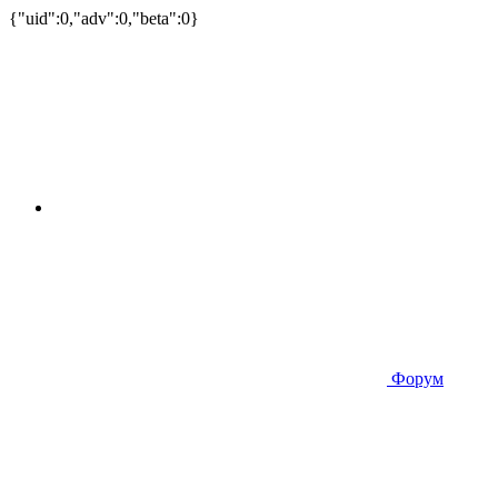
{"uid":0,"adv":0,"beta":0}
Форум