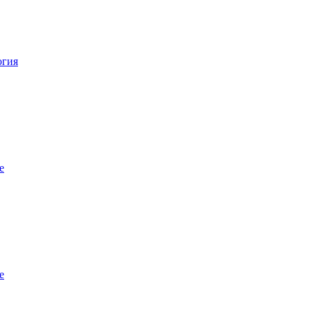
огия
е
е