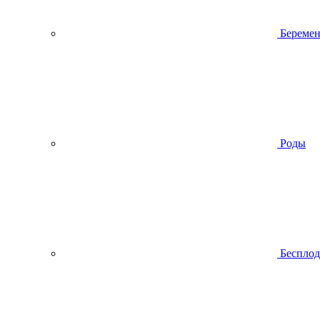
Беремен
Роды
Беспло