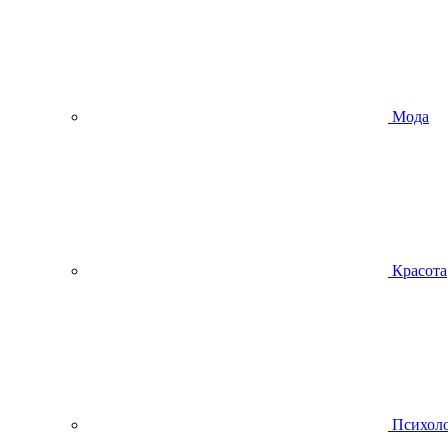
Мода
Красота
Психол