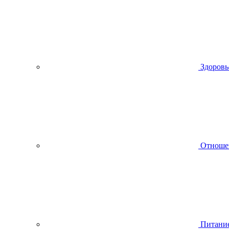
Здоровь
Отноше
Питани