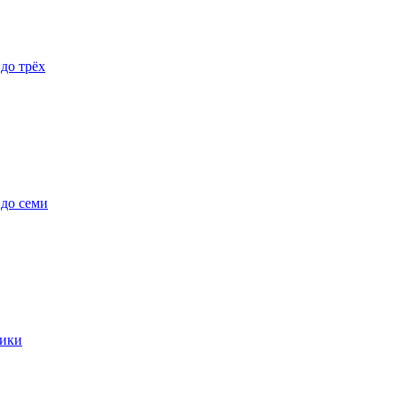
 до трёх
 до семи
ики