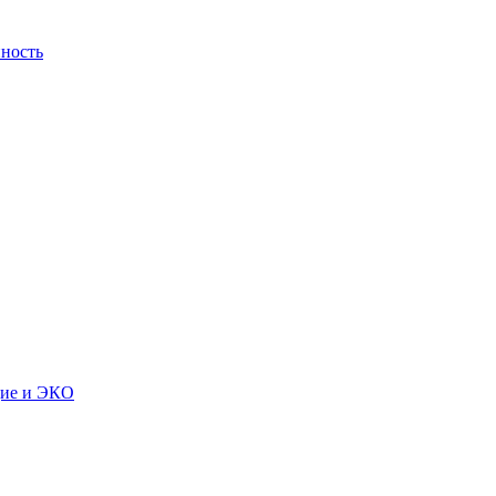
ность
дие и ЭКО