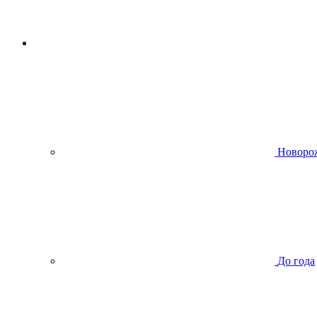
Новоро
До года