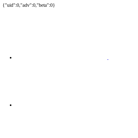
{"uid":0,"adv":0,"beta":0}