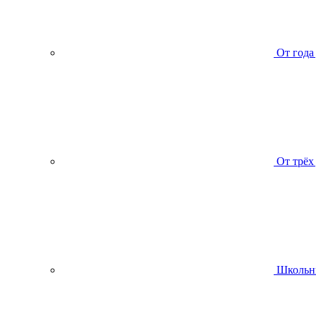
От года
От трёх
Школьн