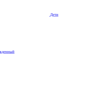
Дети
жденный