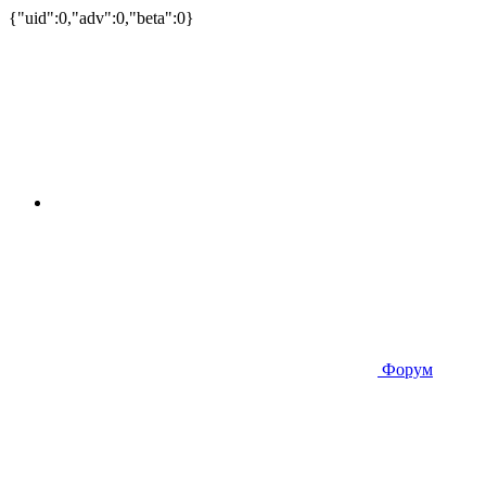
{"uid":0,"adv":0,"beta":0}
Форум