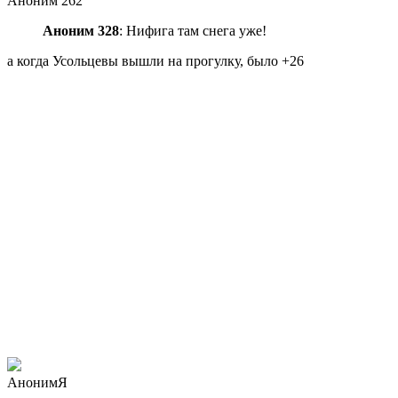
Аноним 262
Аноним 328
: Нифига там снега уже!
а когда Усольцевы вышли на прогулку, было +26
АнонимЯ