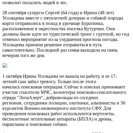
позволит посылать людей в лес.
28 сентября супруги Сергей (64 года) и Ирина (48 лет)
Усольцевы вместе с пятилетней дочерью и собакой породы
корги отправились в поход в урочище Буратинка,
расположенное в окрестностях поселка Кутурчин. Они
должны были идти по туристической тропе с группой, но гид
отменил мероприятие из-за ухудшения прогноза погоды.
Усольцевы приняли решение отправиться в путь
самостоятельно. Последний раз семья выходила на связь
вечером того же дня.
1 октября Ирина Усольцева не вышла на работу, и ее 17-
летний сын забил тревогу. Только после этого
началась поисковая операция. Сейчас в поисках принимают
участие спасатели МЧС, волонтеры поисково-спасательного
отряда "ЛизаАлерт", добровольцы из соседних
регионов, сотрудники полиции, охотники, альпинисты и 50
курсантов Военно-инженерного института СФУ. Для
проведения поисковых работ используются вертолеты,
беспилотные летательные аппараты (БПЛА) и дроны,
парапланы и поисковые собаки.