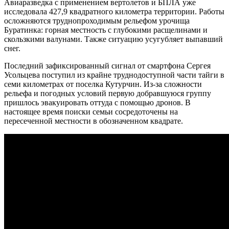
Авиаразведка с применением вертолетов и БПЛА уже
исследовала 427,9 квадратного километра территории. Работы
осложняются труднопроходимым рельефом урочища
Буратинка: горная местность с глубокими расщелинами и
скользкими валунами. Также ситуацию усугубляет выпавший
снег.
Последний зафиксированный сигнал от смартфона Сергея
Усольцева поступил из крайне труднодоступной части тайги в
семи километрах от поселка Кутурчин. Из-за сложности
рельефа и погодных условий первую добравшуюся группу
пришлось эвакуировать оттуда с помощью дронов. В
настоящее время поиски семьи сосредоточены на
пересеченной местности в обозначенном квадрате.