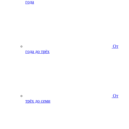
года
От
года до трёх
От
трёх до семи