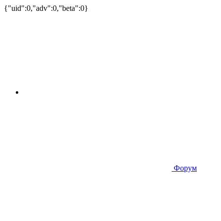
{"uid":0,"adv":0,"beta":0}
Форум