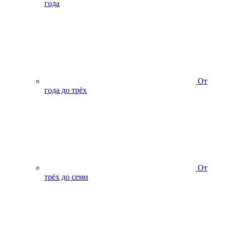
года
От
года до трёх
От
трёх до семи