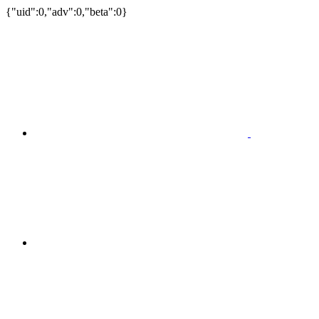
{"uid":0,"adv":0,"beta":0}