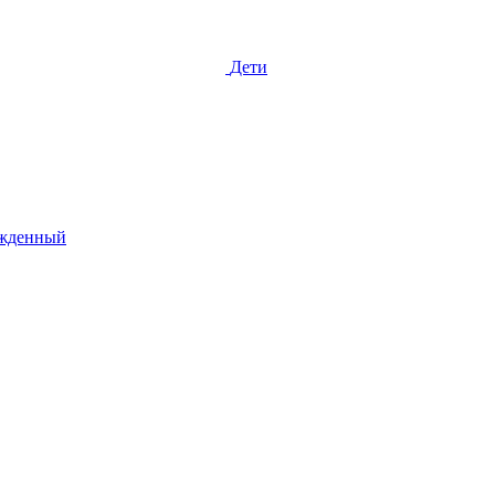
Дети
жденный