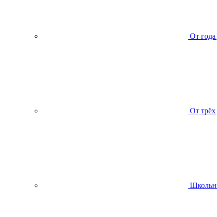
От года
От трёх
Школьн