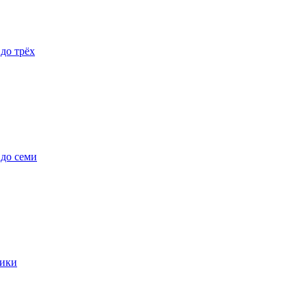
 до трёх
 до семи
ики