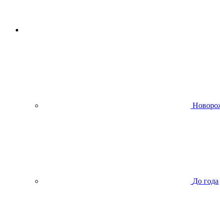
Новоро
До года