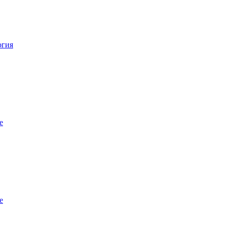
огия
е
е