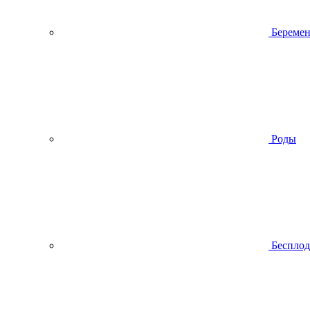
Беремен
Роды
Беспло