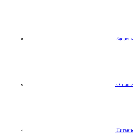
Здоровь
Отноше
Питани