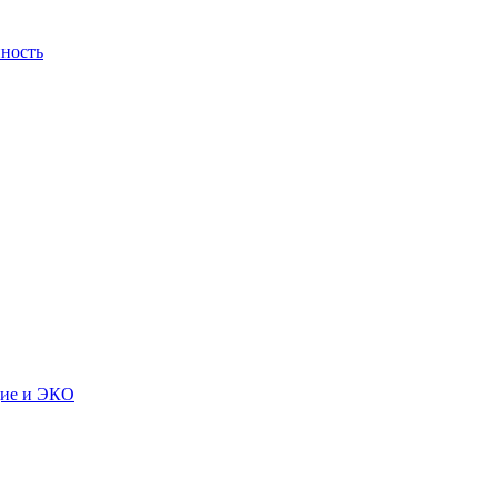
ность
дие и ЭКО