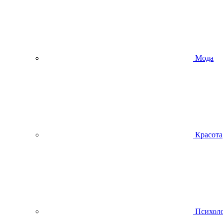
Мода
Красота
Психол